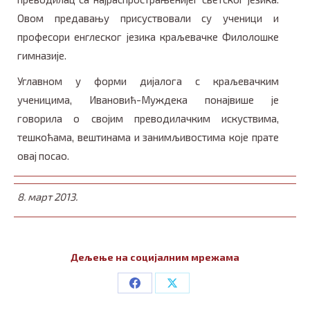
Овом предавању присуствовали су ученици и
професори енглеског језика краљевачке Филолошке
гимназије.
Углавном у форми дијалога с краљевачким
ученицима, Ивановић-Муждека понајвише је
говорила о својим преводилачким искуствима,
тешкоћама, вештинама и занимљивостима које прате
овај посао.
8. март 2013.
Дељење на социјалним мрежама
Share
Share