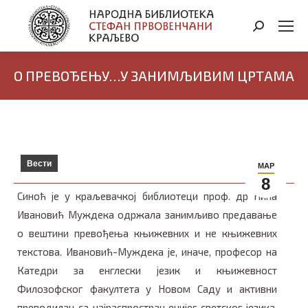
Search:
О ПРЕВОЂЕЊУ…У ЗАНИМЉИВИМ ЦРТАМА
Вести
МАР
8
Синоћ је у краљевачкој библиотеци проф. др Нина
Ивановић Муждека одржала занимљиво предавање
о вештини превођења књижевних и не књижевних
текстова. Ивановић-Муждека је, иначе, професор на
Катедри за енглески језик и књижевност
Филозофског факултета у Новом Саду и активни
преводилац са најраспрострањенијег светског језика.