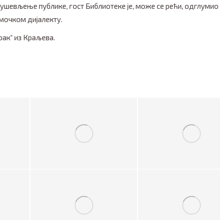
на одушевљење публике, гост Библиотеке је, може се рећи, одглумио
мочком дијалекту.
рак“ из Краљева.