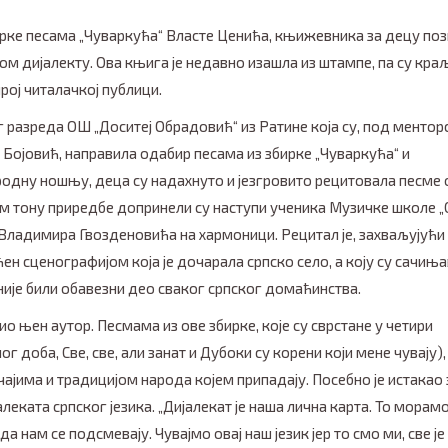
ирке песама „Чуваркућа“ Власте Ценића, књижевника за децу по
 дијалекту. Ова књига је недавно изашла из штампе, па су кра
ој читалачкој публици.
г разреда ОШ „Доситеј Обрадовић“ из Ратине која су, под менто
Бојовић, направила одабир песама из збирке „Чуваркућа“ и
родну ношњу, деца су надахнуто и језгровито рецитовала песме 
м тону приредбе допринели су наступи ученика Музичке школе „
Владимира Гвозденовића на хармоници. Рецитал је, захваљујући
н сценографијом која је дочарала српско село, а коју су сачиња
није били обавезни део сваког српског домаћинства.
о њен аутор. Песмама из ове збирке, које су сврстане у четири
 доба, Све, све, али занат и Дубоки су корени који мене чувају),
ајима и традицијом народа којем припадају. Посебно је истакао 
еката српског језика. „Дијалекат је наша лична карта. То морам
а нам се подсмевају. Чувајмо овај наш језик јер то смо ми, све је