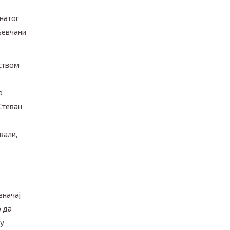
знатог
љевчани
рством
о
Стеван
вали,
значај
о да
 у