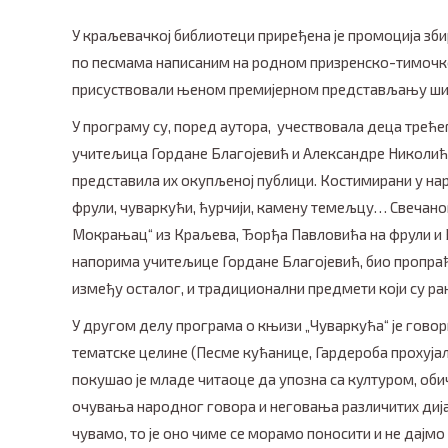
У краљевачкој библиотеци приређена је промоција зб
по песмама написаним на родном призренско-тимочком
присуствовали њеном премијерном представљању шир
У програму су, поред аутора, учествовала деца треће
учитељица Гордане Благојевић и Александре Николић 
представила их окупљеној публици. Костимирани у на
фрули, чуваркући, ћурчији, камену темељцу… Свечано
Мокрањац“ из Краљева, Ђорђа Павловића на фрули и 
напорима учитељице Гордане Благојевић, био пропраће
између осталог, и традиционални предмети који су ра
У другом делу програма о књизи „Чуваркућа“ је говори
тематске целине (Песме кућанице, Гардероба прохујалог
покушао је младе читаоце да упозна са културом, обич
очувања народног говора и неговања различитих дијал
чувамо, то је оно чиме се морамо поносити и не дајмо д