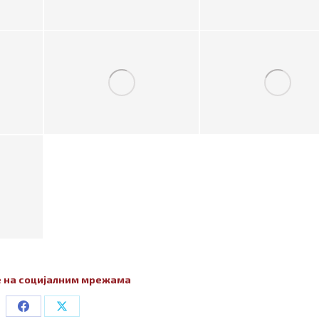
 на социјалним мрежама
Share
Share