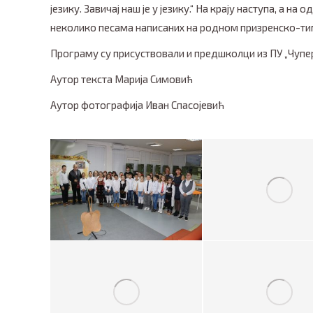
језику. Завичај наш је у језику.“ На крају наступа, а 
неколико песама написаних на родном призренско-ти
Програму су присуствовали и предшколци из ПУ „Чупе
Аутор текста Марија Симовић
Аутор фотографија Иван Спасојевић