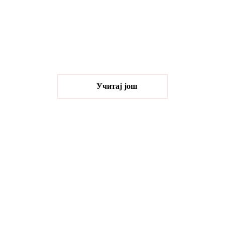
БРОЈЕВА ЈОШ?“
Народна библиотека „Стефан Првовенчани“
организује едукативну радионицу „Ко се боји
бројева још?“ , намењену деци узраста од 6 до 8…
Oпширније
Учитај још