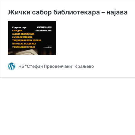
Жички сабор библиотекара – најава
НБ "Стефан Првовенчани" Краљево