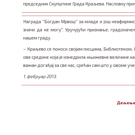
председник Скупштине Града Краљева. Насловну прич
Награда ''Богдан Мрвош'' за младе и још неафирмиса
значи да не могу''. Уручујући признање, градона
нашем граду.
– Краљево се поноси својим писцима, Библиотеком, 
ове средине која је изнедрила књижевне величине ка
важан догађај за све нас, срећан сам што у овоме уче
1. фебруар 2013.
Дељење