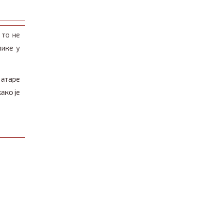
 то не
лике у
 атаре
ако је