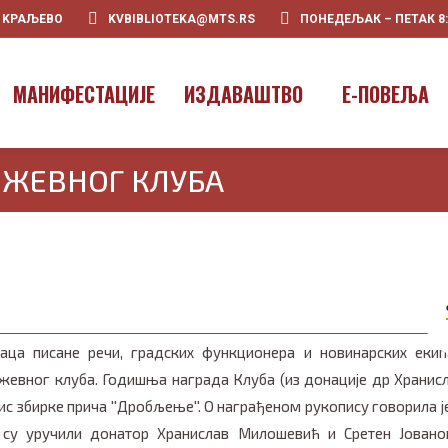
0 KРАЉЕВО
KVBIBLIOTEKA@MTS.RS
ПОНЕДЕЉАК – ПЕТАК 8:00
ПOЧЕТНА
О НАМА
МАНИФЕ
МАНИФЕСТАЦИЈЕ
ИЗДАВАШТВО
E-ПОВЕЉА
ЖЕВНОГ КЛУБА
лаца писане речи, градских функционера и новинарских екип
евног клуба. Годишња награда Клуба (из донације др Хранис
с збирке прича ''Дробљење''. О награђеном рукопису говорила ј
 су уручили донатор Хранислав Милошевић и Сретен Јовано