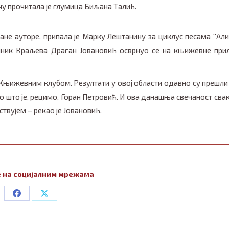
у прочитала је глумица Биљана Талић.
не ауторе, припала је Марку Лештанину за циклус песама ''Али
челник Краљева Драган Јовановић осврнуо се на књижевне при
Књижевним клубом. Резултати у овој области одавно су прешли
о што је, рецимо, Горан Петровић. И ова данашња свечаност свак
ствујем – рекао је Јовановић.
 на социјалним мрежама
Share
Share
on
on