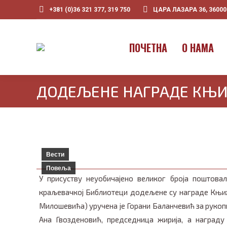
+381 (0)36 321 377, 319 750
ЦАРА ЛАЗАРА 36, 3600
ПOЧЕТНА
О НАМА
ДОДЕЉЕНЕ НАГРАДЕ КЊИ
Вести
Повеља
У присуству неуобичајено великог броја поштова
краљевачкој Библиотеци додељене су награде Књиж
Милошевића) уручена је Горани Баланчевић за рукопи
Ана Гвозденовић, председница жирија, а награду