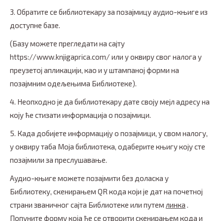
3. Обратите се библиотекару за позајмицу аудио-књиге из
доступне базе.
(Базу можете прегледати на сајту
https://www.knjigaprica.com/ или у оквиру свог налога у
преузетој апликацији, као и у штампаној форми на
позајмним одељењима Библиотеке).
4. Неопходно је да библиотекару дате своју мејл адресу на
коју ће стизати информација о позајмици.
5. Када добијете информацију о позајмици, у свом налогу,
у оквиру таба Моја библиотека, одаберите књигу коју сте
позајмили за преслушавање.
Аудио-књиге можете позајмити без доласка у
Библиотеку, скенирањем QR кода који је дат на почетној
страни званичног сајта Библиотеке или путем
линка
.
Попуните форму која ће се отворити скенирањем кода и