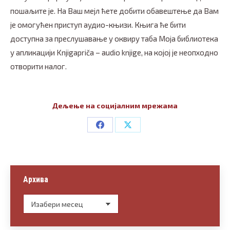
пошаљите је. На Ваш мејл ћете добити обавештење да Вам
је омогућен приступ аудио-књизи. Књига ће бити
доступна за преслушавање у оквиру таба Моја библиотека
у апликацији Knjigapriča – audio knjige, на којој је неопходно
отворити налог.
Дељење на социјалним мрежама
Share
Share
on
on
Facebook
X
Архива
Архива