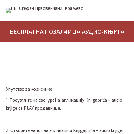
БЕСПЛАТНА ПОЗАЈМИЦА АУДИО-КЊИГА
Упутство за кориснике
1. Преузмите на свој уређај апликацију Knjigapriča – audio
knjige са PLAY продавнице.
2. Отворите налог на апликацији Knjigapriča – audio knjige.