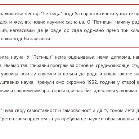
аживачки центар “Петница“, водећа европска институција те вр
дих и жељних нових научних сазнања. О “Петници“, начину ра
јић, нагласивши да је овде до сада одржано преко три хи
с наши водећи научници.
има наука. У “Петници“ нема оцењивања, нема диплома, на
. Имамо тзв. спирални програм за основце, средњошколце, сту
ченика који су спремни и вољни да раде и изван школе к
штвених наука. Кренули смо скромно 1982. године у старој 
иким и савременим простором и, рекао бих, идеалним условима 
“ чува своју самосталност и самосвојност и да ту током лета 
а Сретењским орденом за унапређивање науке и образиовања, а