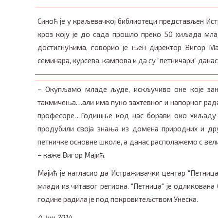
Синоћ је у краљевачкој библиотеци представљен Истр
кроз коју је до сада прошло преко 50 хиљада мла
достигнућима, говорио је њен директор Вигор Ма
семинара, курсева, кампова и да су “петничари“ дана
– Окупљамо младе људе, искључиво оне које зан
такмичења…али има пуно захтевног и напорног рада
професоре…Годишње код нас борави око хиљаду у
продубили своја знања из домена природних и дру
петничке основне школе, а данас располажемо с вел
– каже Вигор Мајић.
Мајић је нагласио да Истраживачки центар “Петница
млади из читавог региона. “Петница“ је одликован
године радила је под покровитељством Унеска.
4. јун 2014.