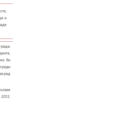
сте,
да и
љаде
града,
денте,
ако би
згради
за рад
долазе
 2012.