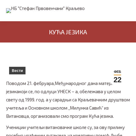
КУЋА ЈЕЗИКА
Вести
ФЕБ
22
Поводом 21. фебруара,Међународног дана матерњег
језикакоји се, по одлуци УНЕСК – а, обележава у целом
свету од 1999. год. а у сарадњи са Краљевачким друштвом
учитеља и Основном школом „Милунка Савић“ из
Витановца, организовали смо програм Кућа језика.
Учениции учитељи витановачке школе су, за ову прилику
посебно урађеним лутакама, уз креативну помоћ Љубе