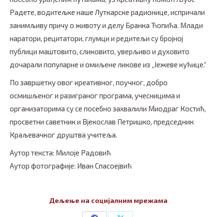
Радете, водитељке наше Луткарске радионице, испричали
занимљиву причу о животу и делу Бранка Ћопића. Млади
наратори, рецитатори, глумци и редитељи су бројној
публици маштовито, сликовито, уверљиво и духовито
дочарали популарне и омиљене ликове из „Јежеве кућице.“
По завршетку овог креативног, поучног, добро
осмишљеног и разиграног програма, учесницима и
организаторима су се посебно захвалили Миодраг Костић,
просветни саветник и Вјекослав Петришко, председник
Краљевачког друштва учитеља.
Аутор текста: Милоје Радовић
Аутор фотографије: Иван Спасоејвић
Дељење на социјалним мрежама