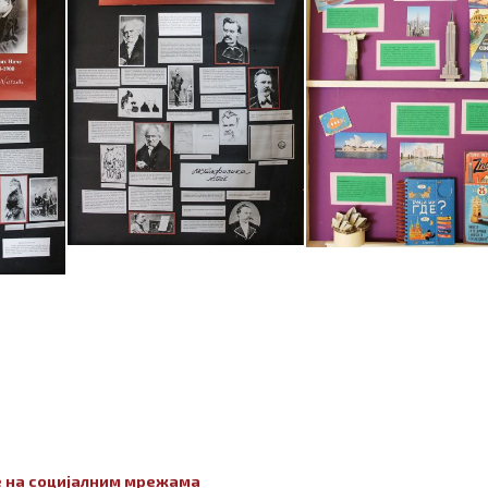
 на социјалним мрежама