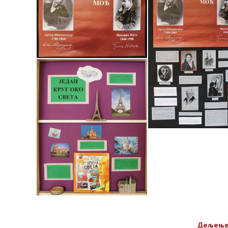
Дељење