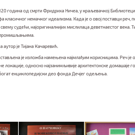
120 година од смрти Фридриха Ничеа, у краљевачкој Библиотец
а класичног немачког идеализма. Када је о овој поставци реч, 
 свему судећи, најоригиналнијих мислилаца деветнаестог века. Т
м промишљањима.
 аутор је Тијана Качаревић.
стављена је изложба намењена најмлађим корисницима. Реч је 
жне локације, односно најзанимљивије архитектонске домашаје г
 богат енциклопедијски део фонда Дечјег одељења.