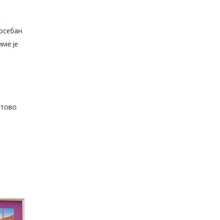
и
посебан
име је
о
отово