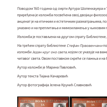
Поводом 160 година од смрти Артура Шопенхауера и 
приређена је изложба посвећена овој двојици филозоф
акценат је на етичким и естетичким разматрањима, по
указано и на преплитања и мимоилажења у њихови
Изложба је постављена на другом спрату Библиотеке, а
На трећем спрату библиотеке
Стефан Првовенчани
по
изложби
Један круг око света,
којом се указује на ва
читавог света. Овом поставком скреће се пажња и на
Аутор изложбе је Марина Павловић.
Аутор текста Тијана Качаревић
Aутор фотографија Јелена Крунић Славковић