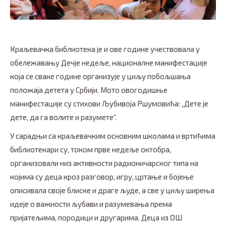
Краљевачка библиотека је и ове године учествовала у
обележавању Дечје недеље, националне манифестације
која се сваке године организује у циљу побољшања
положаја детета у Србији. Мото овогодишње
манифестације су стихови Љубивоја Ршумовића: „Дете је
дете, да га волите и разумете“.
У сарадњи са краљевачким основним школама и вртићима
библиотекари су, током прве недеље октобра,
организовали низ активности радионичарског типа на
којима су деца кроз разговор, игру, цртање и бојење
описивала своје блиске и драге људе, а све у циљу ширења
идеје о важности љубави и разумевања према
пријатељима, породици и другарима. Деца из ОШ