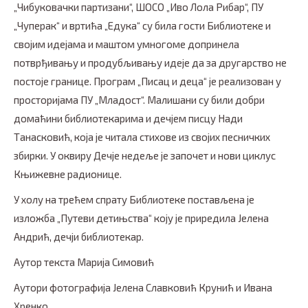
„Чибуковачки партизани“, ШОСО „Иво Лола Рибар“, ПУ
„Чуперак“ и вртића „Едука“ су била гости Библиотеке и
својим идејама и маштом умногоме допринела
потврђивању и продубљивању идеје да за другарство не
постоје границе. Програм „Писац и деца“ је реализован у
просторијама ПУ „Младост“. Малишани су били добри
домаћини библиотекарима и дечјем писцу Нади
Танасковић, која је читала стихове из својих песничких
збирки. У оквиру Дечје недеље је започет и нови циклус
Књижевне радионице.
У холу на трећем спрату Библиотеке постављена је
изложба „Путеви детињства“ коју је приредила Јелена
Андрић, дечји библиотекар.
Аутор текста Марија Симовић
Aутори фотографија Јелена Славковић Крунић и Ивана
Хренко