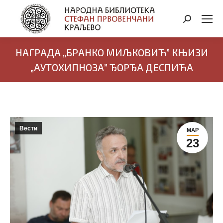
Search:
НАГРАДА „БРАНКО МИЉКОВИЋ” КЊИЗИ
„АУТОХИПНОЗА” ЂОРЂА ДЕСПИЋА
Вести
МАР
23