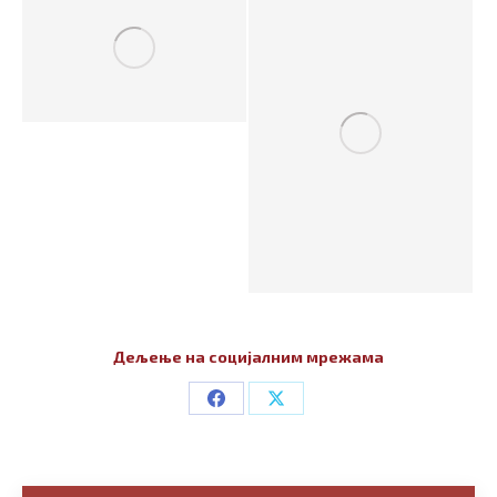
Дељење на социјалним мрежама
Share
Share
on
on
Facebook
X