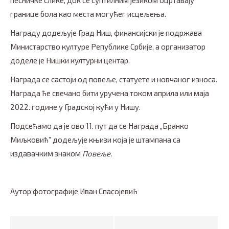
песничке слике, док се суптилним језиком оцртавају
границе бола као места могућег исцељења.
Награду додељује Град Ниш, финансијски је подржава
Министарство културе Републике Србије, а организатор
доделе је Нишки културни центар.
Награда се састоји од повеље, статуете и новчаног износа.
Награда ће свечано бити уручена током априла или маја
2022. године у Градској кући у Нишу.
Подсећамо да је ово 11. пут да се Награда „Бранко
Миљковић” додељује књизи која је штампана са
издавачким знаком
Повеље.
Аутор фотографије Иван Спасојевић