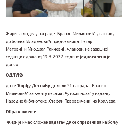
Жири за доделу награде „Бранко Миљковић“ у саставу
др Јелена Младеновић, председница, Петар
Матовић и Миодраг Раичевић, чланови, на завршној
седници одржаној 19. 3. 2022. године
једногласно
је
донео
ОДЛУКУ
да се
Ђорђу Деспићу
додели 51. награда „Бранко
Миљковић“ за књигу песама „Аутохипноза“ у издању
Народне библиотеке „Стефан Првовенчани“ из Краљева.
Образложење
Жири је имао сложен задатак да се определи за најбољу