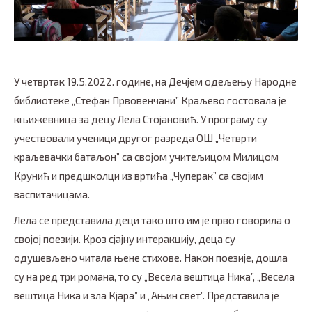
У четвртак 19.5.2022. године, на Дечјем одељењу Народне
библиотеке „Стефан Првовенчани” Краљево гостовала је
књижевница за децу Лела Стојановић. У програму су
учествовали ученици другог разреда ОШ „Четврти
краљевачки батаљон” са својом учитељицом Милицом
Крунић и предшколци из вртића „Чуперак” са својим
васпитачицама.
Лела се представила деци тако што им је прво говорила о
својој поезији. Кроз сјајну интеракцију, деца су
одушевљено читала њене стихове. Након поезије, дошла
су на ред три романа, то су „Весела вештица Ника”, „Весела
вештица Ника и зла Кјара” и „Ањин свет”. Представила је