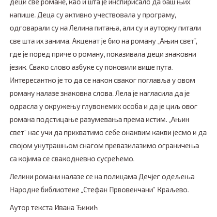
деци све романе, као и шта је инспирисало да баш њих
напише. Деца су активно учествовала у програму,
одговарали су на Лелина питања, али су и ауторку питали
све шта их занима. Акценат је био на роману „Ањин свет”,
где је поред приче о роману, показивала деци знаковни
језик. Свако слово азбуке су поновили више пута.
Интересантно је то да се након сваког поглавља у овом
роману налазе знаковна слова. Лела је нагласила да је
одрасла у окружењу глувонемих особа и да је циљ овог
романа подстицање разумевања према истим. „Ањин
свет” нас учи да прихватимо себе онаквим какви јесмо и да
својом унутрашњом снагом превазилазимо ограничења
са којима се свакодневно сусрећемо.
Лелини романи налазе се на полицама Дечјег одељења
Народне библиотеке „Стефан Првовенчани” Краљево.
Аутор текста Ивана Ђикић