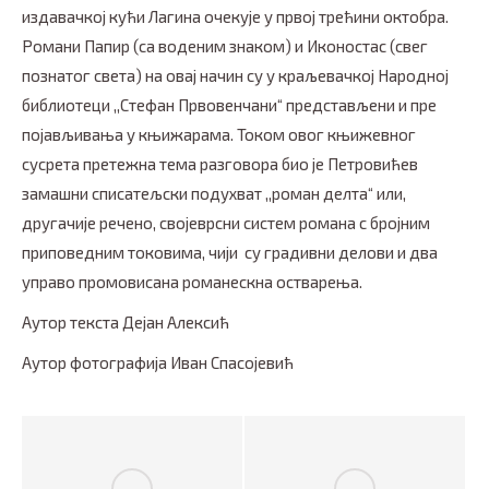
издавачкој кући Лагина очекује у првој трећини октобра.
Романи Папир (са воденим знаком) и Иконостас (свег
познатог света) на овај начин су у краљевачкој Народној
библиотеци ,,Стефан Првовенчани“ представљени и пре
појављивања у књижарама. Током овог књижевног
сусрета претежна тема разговора био је Петровићев
замашни списатељски подухват ,,роман делта“ или,
другачије речено, својеврсни систем романа с бројним
приповедним токовима, чији су градивни делови и два
управо промовисана романескна остварења.
Аутор текста Дејан Алексић
Аутор фотографија Иван Спасојевић