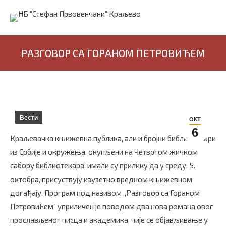
РАЗГОВОР СА ГОРАНОМ ПЕТРОВИЋЕМ
Вести
ОКТ
6
Краљевачка књижевна публика, али и бројни библиотекари
из Србије и окружења, окупљени на Четвртом жичком
сабору библиотекара, имали су прилику да у среду, 5.
октобра, присуствују изузетно вредном књижевном
догађају. Програм под називом ,,Разговор са Гораном
Петровићем“ уприличен је поводом два нова романа овог
прослављеног писца и академика, чије се објављивање у