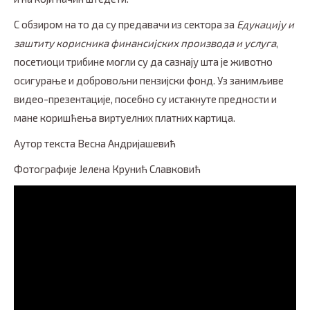
С обзиром на то да су предавачи из сектора за
Едукацију и
заштиту корисника финансијских производа и услуга
,
посетиоци трибине могли су да сазнају шта је животно
осигурање и добровољни пензијски фонд. Уз занимљиве
видео-презентације, посебно су истакнуте предности и
мане коришћења виртуелних платних картица.
Аутор текста Весна Андријашевић
Фотографије Јелена Крунић Славковић