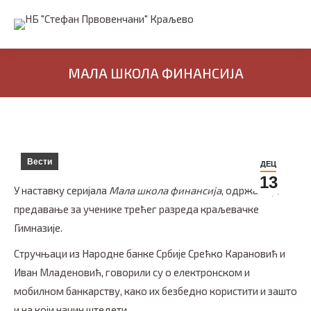
МАЛА ШКОЛА ФИНАНСИЈА
Вести
ДЕЦ
13
У наставку серијала
Мала школа финансија
, одржанo је
предавање за ученике трећег разреда краљевачке
Гимназије.
Стручњаци из Народне банке Србије Срећко Карановић и
Иван Младеновић, говорили су о електронском и
мобилном банкарству, како их безбедно користити и зашто
и на који начин штедети.