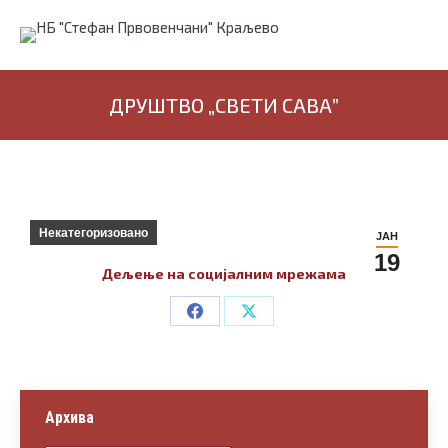
ДРУШТВО „СВЕТИ САВА”
Некатегоризовано
ЈАН
19
Дељење на социјалним мрежама
Share
Share
on
on
Facebook
X
Архива