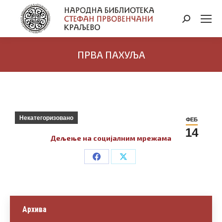
Search:
ПРВА ПАХУЉА
Некатегоризовано
ФЕБ
14
Дељење на социјалним мрежама
Share
Share
on
on
Facebook
X
Архива