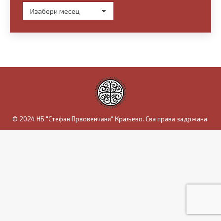
Архива
© 2024 НБ "Стефан Првовенчани" Краљево. Сва права задржана.