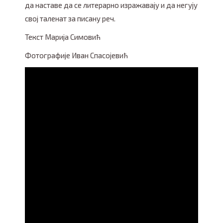
да наставе да се литерарно изражавају и да негују
свој таленат за писану реч.
Текст Марија Симовић
Фотографијe Иван Спасојевић