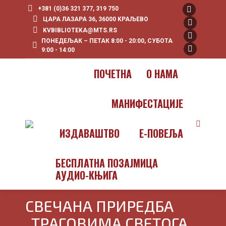
+381 (0)36 321 377, 319 750
Facebook
ЦАРА ЛАЗАРА 36, 36000 KРАЉЕВО
page
YouTube
KVBIBLIOTEKA@MTS.RS
ПОНЕДЕЉАК – ПЕТАК 8:00 - 20:00, СУБОТА
opens
page
Instagram
9:00 - 14:00
in
opens
page
X
new
in
opens
page
ПOЧЕТНА
О НАМА
window
new
in
opens
window
new
in
МАНИФЕСТАЦИЈЕ
window
new
window
Search:
ИЗДАВАШТВО
E-ПОВЕЉА
БЕСПЛАТНА ПОЗАЈМИЦА
АУДИО-КЊИГА
СВЕЧАНА ПРИРЕДБА
„ТРАГОВИМА СВЕТОГА