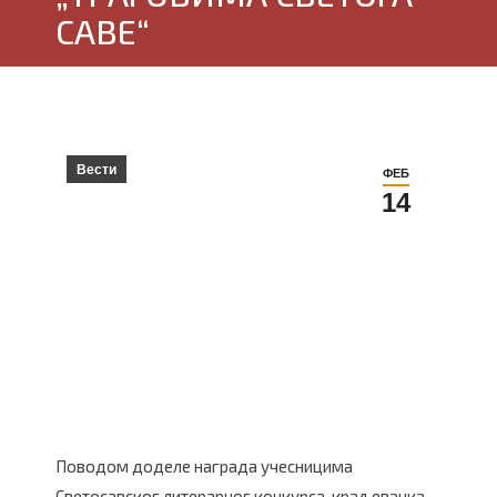
САВЕ“
Вести
ФЕБ
14
Поводом доделе награда учесницима
Светосавског литерарног конкурса, краљевачка