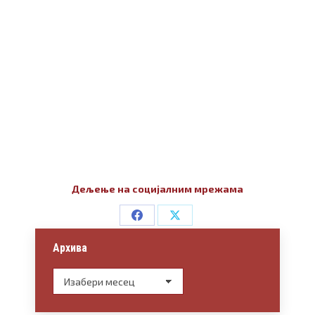
Дељење на социјалним мрежама
Share
Share
on
on
Архива
Facebook
X
Архива