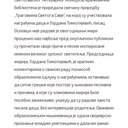
библиотека је приредила свечану приредбу
„Траговима Светога Саве“, на којој су учествовала
награђена деца и Гордана Тимотијевић, писац.
Основци чије радове је овогодишњи жири
проценио као најбоље пред окупљеном публиком
су прочитали своје приче и песме инспирисане
именом великог српског светитеља. Председница
жирија, Гордана Тимотијевић, је кратким
коментарима о сваком раду понаособ
образложила одлуку о награђенима, истакавши
да ситне грешке које постоје у њиховим песмама
и причама, а које су члановима жирија биле
посебно занимљиве, указују да су радове заиста
писала деца, без интервенције родитеља. Оваквим
образложењем књижевница је одала својеврсно
признање младим уметницима и дала им замах