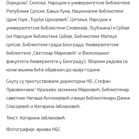
Охридски”, Скопље, Народне и универзитетске библиотеке
Републике Српске, Бања Лука, Националне библиотеке
Црне Горе „Ђурђе Црнојевић”, Цетиње, Народне и
универзитетске библиотеке Словеније, Љубљана) и Србије
(из Народне библиотеке Србије, Библиотеке Матице
српске, Библиотеке града Београда, Универзитетске
библиотеке „Светозар Марковић” и Филолошког
факултета Универзитета у Београду). Зборник радова са
излагањима биће објављен до краја године.
Скупу су пристуствовале директорка НБ „Стефан
Првовенчани” Краљево Јасминка Марковић, библиотекар
саветник Наташа Антонијевић и виши библиотекари Данка
Спасојевић и Катарина Јаблановић.
Текст: Катарина Јаблановић
Фотографије: архива НБС