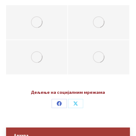
Дељење на социјалним мрежама
Share
Share
on
on
Facebook
X
Архива