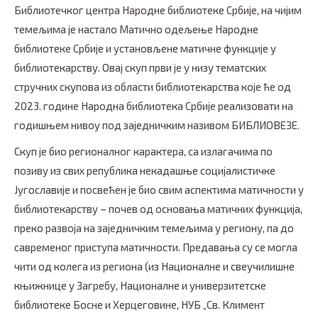
Библиотечког центра Народне библиотеке Србије, на чијим
темељима је настало Матично одељење Народне
библиотеке Србије и установљене матичне функције у
библиотекарству. Овај скуп први је у низу тематских
стручних скупова из области библиотекарства које ће од
2023. године Народна библиотека Србије реализовати на
годишњем нивоу под заједничким називом БИБЛИОВЕЗЕ.
Скуп је био регионалног карактера, са излагачима по
позиву из свих република некадашње социјалистичке
Југославије и посвећен је био свим аспектима матичности у
библиотекарству – почев од основања матичних функција,
преко развоја на заједничким темељима у региону, па до
савременог приступа матичности. Предавања су се могла
чити од колега из региона (из Националне и свеучилишне
књижнице у Загребу, Националне и универзитетске
библиотеке Босне и Херцеговине, НУБ „Св. Климент