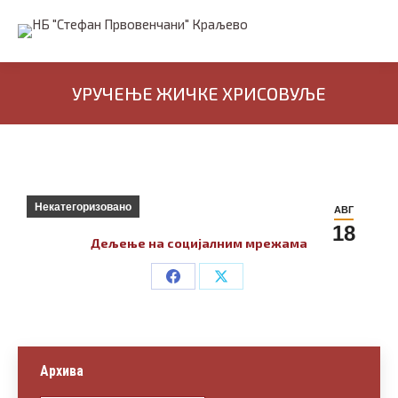
УРУЧЕЊЕ ЖИЧКЕ ХРИСОВУЉЕ
Некатегоризовано
АВГ
18
Дељење на социјалним мрежама
Share
Share
on
on
Facebook
X
Архива