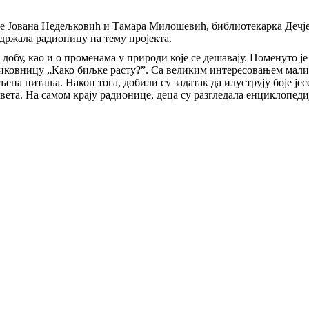
ице Јована Недељковић и Тамара Милошевић, библиотекарка Дечј
држала радионицу на тему пројекта.
обу, као и о променама у природи које се дешавају. Поменуто је 
сликовницу „Како биљке расту?”. Са великим интересовањем мал
на питања. Након тога, добили су задатак да илуструју боје јес
вета. На самом крају радионице, деца су разгледала енциклопеди