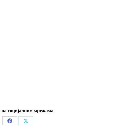
 на социјалним мрежама
Share
Share