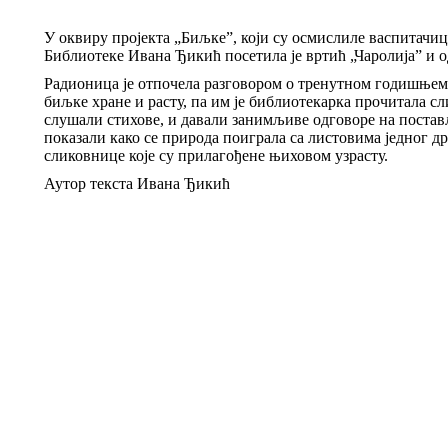
У оквиру пројекта „Биљке”, који су осмислиле васпитач
Библиотеке Ивана Ђикић посетила је вртић „Чаролија” и о
Радионицa je отпочелa разговором о тренутном годишњем д
биљке хране и расту, па им је библиотекарка прочитала 
слушали стихове, и давали занимљиве одговоре на поставље
показали како се природа поиграла са листовима једног др
сликовнице које су прилагођене њиховом узрасту.
Аутор текста Ивана Ђикић