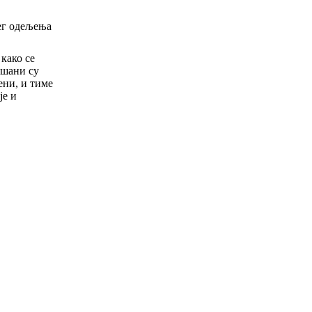
ег одељења
како се
ишани су
ени, и тиме
је и