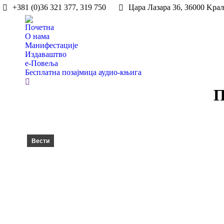
+381 (0)36 321 377, 319 750
Цара Лазара 36, 36000 Kра
Пoчетна
О нама
Манифестације
Издаваштво
e-Повеља
Бесплатна позајмица аудио-књига
Search:
П
Вести