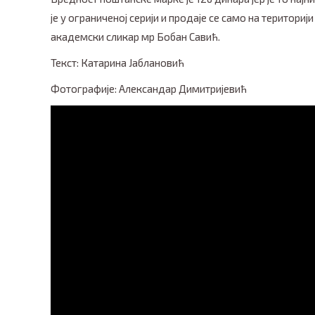
је у ограниченој серији и продаје се само на територи
академски сликар мр Бобан Савић.
Текст: Катарина Јаблановић
Фотографије: Александар Димитријевић