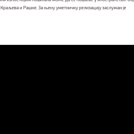
ји Краљева и Рашке. За њену уметничку релизацију заслужан је