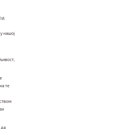
 од
 у нашој
љивост,
е
ка те
рством
ви
 да