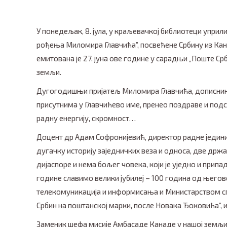
У понедељак, 8. јула, у краљевачкој библиотеци уприл
рођења Миломира Главчића”, посвећене Србину из Кан
емитована је 27. јуна ове године у сарадњи „Поште Ср
земљи.
Дугогодишњи пријатељ Миломира Главчића, дописник 
присутнима у Главчићево име, пренео поздраве и подс
радну енергију, скромност…
Доцент др Адам Софронијевић, директор радне јединиц
дугачку историју заједничких веза и односа, две држа
дијаспоре и нема бољег човека, који је уједно и прип
године славимо велики јубилеј – 100 година од њего
телекомуникација и информисања и Министарством сп
Србин на поштанској марки, после Новака Ђоковића”, и
Заменик шефа мисије Амбасаде Канаде у нашој земљи,