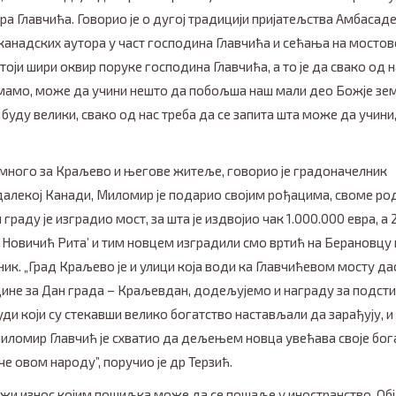
ра Главчића. Говорио је о дугој традицији пријатељства Амбасад
анадских аутора у част господина Главчића и сећања на мостове 
оји шири оквир поруке господина Главчића, а то је да свако од на
 имамо, може да учини нешто да побољша наш мали део Божје зе
буду велики, свако од нас треба да се запита шта може да учини,
 много за Краљево и његове житеље, говорио је градоначелник
у далекој Канади, Миломир је подарио својим рођацима, своме р
граду је изградио мост, за шта је издвојио чак 1.000.000 евра, а
 Новичић Рита’ и тим новцем изградили смо вртић на Берановцу 
ик. „Град Краљево је и улици која води ка Главчићевом мосту да
дине за Дан града – Краљевдан, додељујемо и награду за подсти
ди који су стекавши велико богатство настављали да зарађују, и 
Миломир Главчић је схватио да дељењем новца увећава своје бог
че овом народу”, поручио је др Терзић.
јнижи износ којим пошиљка може да се пошаље у иностранство. Об