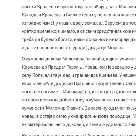
посети Краљево и присуствује догађају у част Миломи
Канаде и Краљева, а Библиотеци су поклонили књиге к
изградио између наших двеју земаља. „Верујем да пост
кратко време које имамо, а са свим средствима које
треба да будемо богати, наши доприноси не морају да 
и да се покрене и нешто уради”, додао је Морган.
О хуманим делима Миломира Главчића, који је учинио
Краљева др Предраг Терзић. „Новац који је зарадио 
селу Попе, али га је дао и грађанима Краљева. У нашем 
евра Главчић је доделио Предшколској установи ’Олга
носи његово име – Миломир”, подсетио је градоначелн
по овом великом добротвору и хуманисти, а сваке го
хуманости ’Миломир Главчић’. За разлику од многих љу
новац је остајао само у оквирима њихове породице, 
не материјално, него духовно, и такви људи много зна
Вредност поштанске марке је 126 динара јер је то на