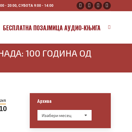
 - 20:00, СУБОТА 9:00 - 14:00
Facebook
YouTube
Instagram
X
page
page
page
page
opens
opens
opens
opens
БЕСПЛАТНА ПОЗАЈМИЦА АУДИО-КЊИГА
Search:
in
in
in
in
new
new
new
new
window
window
window
window
АДА: 100 ГОДИНА ОД
Архива
ЈУЛ
10
Архива