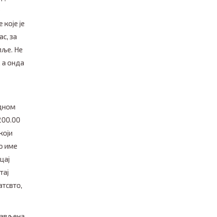
е
које је
с, за
мље. Не
 а онда
одном
 200.00
који
о име
цај
тај
атсвто,
јављена