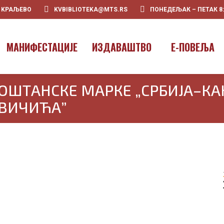
0 KРАЉЕВО
KVBIBLIOTEKA@MTS.RS
ПОНЕДЕЉАК – ПЕТАК 8:00
МАНИФЕСТАЦИЈЕ
ИЗДАВАШТВО
E-ПОВЕЉА
ШТАНСКЕ МАРКЕ „СРБИЈА–КАН
ВИЧИЋА”