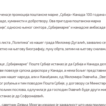
ичена је промоција поштанске марке ,,Србија–Канада: 100 година
аде, хуманисти и добротвору. Ова пригодна поштанска марка
бије”, односно њеног сектора ,,Србијамарке” и канадске амбасаде
листа „Политика” из нашег града Миломир Дугалић, захвалио се
етио на његову биографију, пуну обрта, затим на његову сналаж
е „Србијамарке” Поште Србије истакао је да Србија и Канада дел
ве повезује српска дијаспора у Канади, а нема бољег представни
адник нашег народа, али и Канађанин, од Миломира Главчића. „Ове
вог рођења и тим поводом Пошта Србије, у договору са Министа
ољних послова, одлучила је да господин Главчић буде други жи
стакао је др Софронијевић.
 саветник Дејвид Морган изразио је захвалност што има прилику