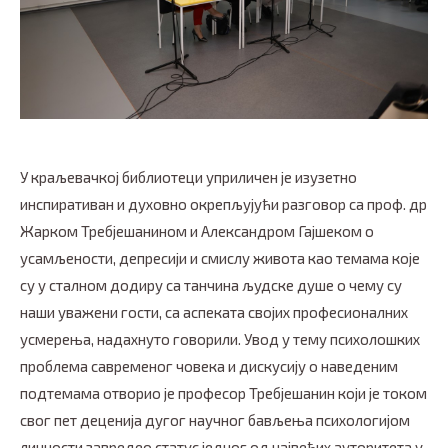
У краљевачкој библиотеци уприличен је изузетно
инспиративан и духовно окрепљујући разговор са проф. др
Жарком Требјешанином и Александром Гајшеком о
усамљености, депресији и смислу живота као темама које
су у сталном додиру са танчина људске душе о чему су
наши уважени гости, са аспеката својих професионалних
усмерења, надахнуто говорили. Увод у тему психолошких
проблема савременог човека и дискусију о наведеним
подтемама отворио је професор Требјешанин који је током
свог пет деценија дугог научног бављења психологијом
личности завредео статус једног од највећих ауторитета у