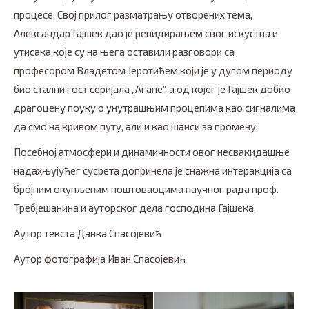
процесе. Свој прилог разматрању отворених тема,
Александар Гајшек дао је ревидирањем свог искуства и
утисака које су на њега оставили разговори са
професором Владетом Јеротићем који је у дугом периоду
био стални гост серијала „Агапе”, а од којег је Гајшек добио
драгоцену поуку о унутрашњим процепима као сигналима
да смо на кривом путу, али и као шанси за промену.
Посебној атмосфери и динамичности овог несвакидашње
надахњујућег сусрета допринела је снажна интеракција са
бројним окупљеним поштоваоцима научног рада проф.
Требјешанина и ауторског дела господина Гајшека.
Аутор текста Данка Спасојевић
Аутор фотографија Иван Спасојевић