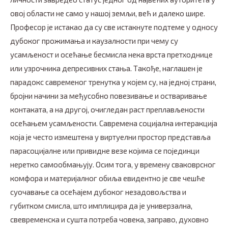
овој области не само у нашој земљи, већ и далеко шире.
Професор је истакао да су све истакнуте подтеме у односу
дубоког прожимања и каузалности при чему су
усамљеност и осећање бесмисла нека врста претходнице
или узрочника депресивних стања. Такође, наглашен је
парадокс савременог тренутка у којем су, на једној страни,
бројни начини за међусобно повезивање и остваривање
контаката, а на другој, очигледан раст преплављености
осећањем усамљености. Савремена социјална интеракција
која је често измештена у виртуелни простор представља
парасоцијалне или привидне везе којима се појединци
неретко самообмањују. Осим тога, у времену сваковрсног
комфора и материјалног обиља евидентно је све чешће
суочавање са осећајем дубоког незадовољства и
губитком смисла, што имплицира да је универзална,
свевременска и сушта потреба човека, заправо, духовно