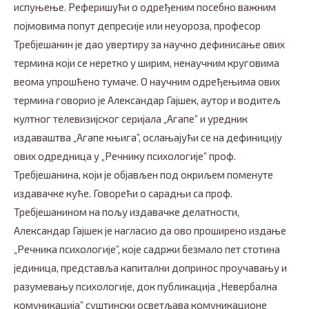
испуњење. Реферишући о одређеним посебно важним
појмовима попут депресије или неуороза, професор
Требјешанин је дао увертиру за научно дефинисање ових
термина који се неретко у ширим, ненаучним круговима
веома упрошћено тумаче. О научним одређењима ових
термина говорио је Александар Гајшек, аутор и водитељ
култног телевизијског серијала „Агапе” и уредник
издаваштва „Агапе књига”, ослањајући се на дефиницију
ових одредница у „Речнику психологије” проф.
Требјешанина, који је објављен под окриљем поменуте
издавачке куће. Говорећи о сарадњи са проф.
Требјешанином на пољу издавачке делатности,
Александар Гајшек је нагласио да ово проширено издање
„Речника психологије”, које садржи безмало пет стотина
јединица, представља капитални допринос проучавању и
разумевању психологије, док публикација „Невербална
комуникација” суштински осветљава комуникационе