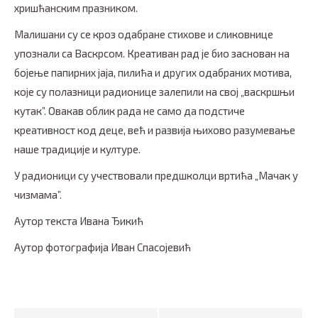
хришћанским празником.
Малишани су се кроз одабране стихове и сликовнице
упознали са Васкрсом. Креативан рад је био заснован на
бојење папирних јаја, пилића и других одабраних мотива,
које су полазници радионице залепили на свој „васкршњи
кутак”. Овакав облик рада не само да подстиче
креативност код деце, већ и развија њихово разумевање
наше традиције и културе.
У радионици су учествовали предшколци вртића „Мачак у
чизмама”.
Аутор текста Ивана Ђикић
Аутор фотографија Иван Спасојевић