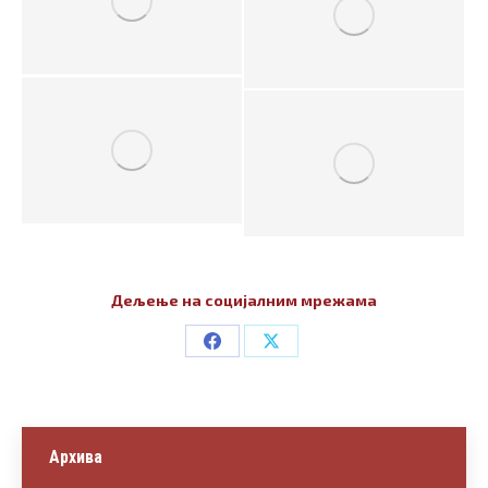
Дељење на социјалним мрежама
Share
Share
on
on
Facebook
X
Архива