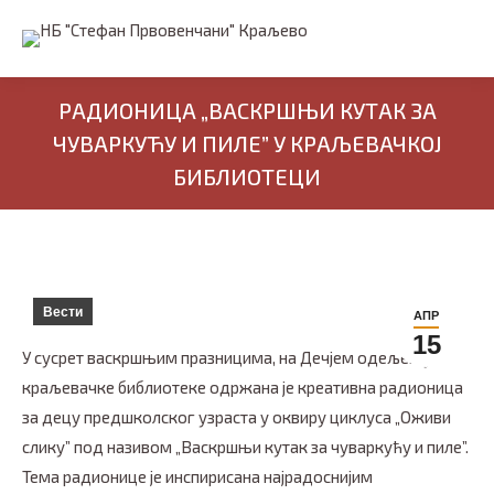
РАДИОНИЦА „ВАСКРШЊИ КУТАК ЗА
ЧУВАРКУЋУ И ПИЛЕ” У КРАЉЕВАЧКОЈ
БИБЛИОТЕЦИ
Вести
АПР
15
У сусрет васкршњим празницима, на Дечјем одељењу
краљевачке библиотеке одржана је креативна радионица
за децу предшколског узраста у оквиру циклуса „Оживи
слику” под називом „Васкршњи кутак за чуваркућу и пиле”.
Тема радионице је инспирисана најрадоснијим