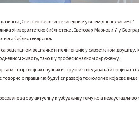
називом „Свет вештачке интелигенције у којем данас живимо”.
вника Универзитетске библиотеке „Светозар Марковић” у Београ
гија и библиотекарства.
 са рецепцијом вештачке интелигенције у савременом друштву, к
кодневном животу, тако и у професионалном окружењу.
организатор бројних научних и стручних предавања и пројеката о
је говорио о правцима будућег развоја технологије која све више
ресоване за ову актуелну и узбудљиву тему која незаустављиво