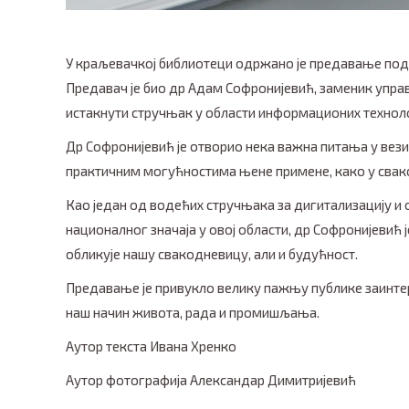
У краљевачкој библиотеци одржано је предавање под 
Предавач је био др Адам Софронијевић, заменик упра
истакнути стручњак у области информационих техноло
Др Софронијевић је отворио нека важна питања у вези
практичним могућностима њене примене, како у сва
Као један од водећих стручњака за дигитализацију и 
националног значаја у овој области, др Софронијевић 
обликује нашу свакодневицу, али и будућност.
Предавање је привукло велику пажњу публике заинте
наш начин живота, рада и промишљања.
Аутор текста Ивана Хренко
Аутор фотографија Александар Димитријевић