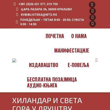
+381 (0)36 321 377, 319 750
Facebook
ЦАРА ЛАЗАРА 36, 36000 KРАЉЕВО
page
YouTube
KVBIBLIOTEKA@MTS.RS
ПОНЕДЕЉАК – ПЕТАК 8:00 - 20:00, СУБОТА
opens
page
Instagram
9:00 - 14:00
in
opens
page
X
new
in
opens
page
ПOЧЕТНА
О НАМА
window
new
in
opens
window
new
in
МАНИФЕСТАЦИЈЕ
window
new
window
Search:
ИЗДАВАШТВО
E-ПОВЕЉА
БЕСПЛАТНА ПОЗАЈМИЦА
АУДИО-КЊИГА
ХИЛАНДАР И СВЕТА
ГОРА У ДРУШТВУ