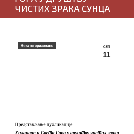
ЧИСТИХ ЗРАКА СУНЦА
Некатегоризовано
СЕП
11
Представљање публикације
Хиландар и Света Гора у друштву чистих зрака