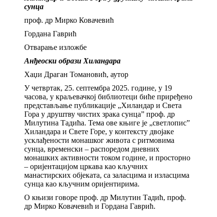
сунца
проф. др Мирко Ковачевић
Гордана Гаврић
Отварање изложбе
Анђеоски образи Хиландара
Хаџи Драган Томановић, аутор
У четвртак, 25. септембра 2025. године, у 19
часова, у краљевачкој библиотеци биће приређено
представљање публикације „Хиландар и Света
Гора у друштву чистих зрака сунца” проф. др
Милутина Тадића. Тема ове књиге је „светлопис”
Хиландара и Свете Горе, у контексту двојаке
усклађености монашког живота с ритмовима
сунца, временски – распоредом дневних
монашких активности током године, и просторно
– оријентацијом цркава као кључних
манастирских објеката, са заласцима и изласцима
сунца као кључним оријентирима.
О књизи говоре проф. др Милутин Тадић, проф.
др Мирко Ковачевић и Гордана Гаврић.