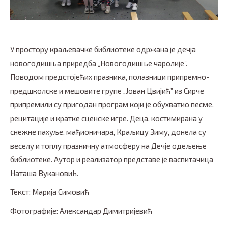
У простору краљевачке библиотеке одржана је дечја
новогодишња приредба „Новогодишње чаролије”.
Поводом предстојећих празника, полазници припремно-
предшколске и мешовите групе „Јован Цвијић” из Сирче
припремили су пригодан програм који је обухватио песме,
рецитације и кратке сценске игре. Деца, костимирана у
снежне пахуље, мађионичара, Краљицу Зиму, донела су
веселу и топлу празничну атмосферу на Дечје одељење
библиотеке. Аутор и реализатор представе је васпитачица
Наташа Вукановић.
Текст: Марија Симовић
Фотографије: Александар Димитријевић