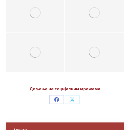
Дељење на социјалним мрежама
Share
Share
on
on
Facebook
X