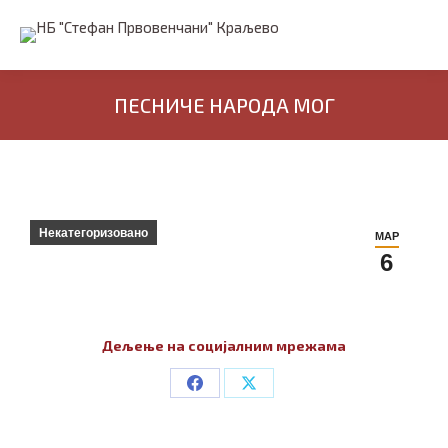
ПЕСНИЧЕ НАРОДА МОГ
Некатегоризовано
МАР
6
Дељење на социјалним мрежама
Share
Share
on
on