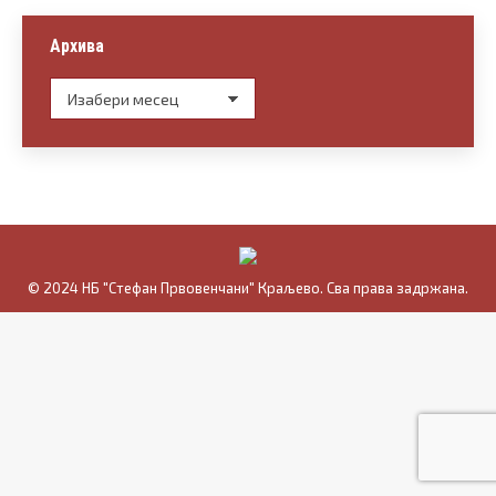
Facebook
X
Архива
Архива
© 2024 НБ "Стефан Првовенчани" Краљево. Сва права задржана.