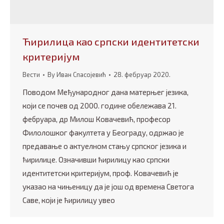
Ћирилица као српски идентитетски
критеријум
Вести
By
Иван Спасојевић
28. фебруар 2020.
Поводом Међународног дана матерњег језика,
који се почев од 2000. године обележава 21.
фебруара, др Милош Ковачевић, професор
Филолошког факултета у Београду, одржао је
предавање о актуелном стању српског језика и
ћирилице. Означивши ћирилицу као српски
идентитетски критеријум, проф. Ковачевић је
указао на чињеницу да је још од времена Светога
Саве, који је ћирилицу увео