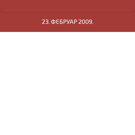
23. ФЕБРУАР 2009.
Радио Београд препоручује нашу
књигу
Вести
,
Повеља
By
Иван Спасојевић
23. фебруар 2009.
Радио Београд је крајем минуле недеље у емисији