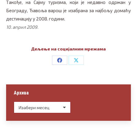
Такође, на Сајму туризма, који је недавно одржан у
Београду, Ђавоља варош је изабрана за најбољу домаћу
дестинацију у 2008. години.
10. април 2009.
Дељење на социјалним мрежама
Share
Share
on
on
Facebook
X
Архива
Архива