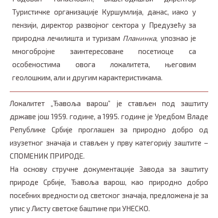
Туристичке организације Куршумлија, данас, иако у
пензији, директор развојног сектора у Предузећу за
природна лечилишта и туризам
Планинка
, упознао је
многобројне заинтересоване посетиоце са
особеностима овога локалитета, његовим
геолошким, али и другим карактеристикама.
Локалитет „Ђавоља варош” је стављен под заштиту
државе још 1959. године, а 1995. године је Уредбом Владе
Републике Србије проглашен за природно добро од
изузетног значаја и стављен у прву категорију заштите –
СПОМЕНИК ПРИРОДЕ.
На основу стручне документације Завода за заштиту
природе Србије, Ђавоља варош, као природно добро
посебних вредности од светског значаја, предложена је за
упис у Листу светске баштине при УНЕСКО.