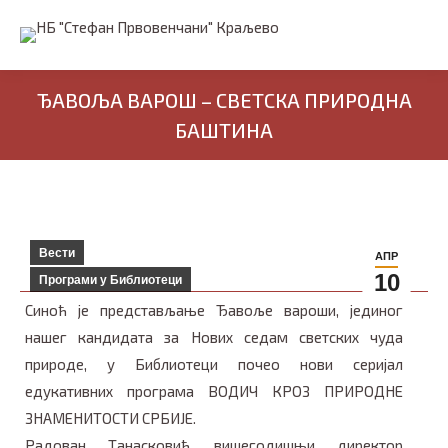
ЂАВОЉА ВАРОШ – СВЕТСКА ПРИРОДНА
БАШТИНА
Вести
АПР
10
Програми у Библиотеци
Синоћ је представљање Ђавоље вароши, јединог
нашег кандидата за Нових седам светских чуда
природе, у Библиотеци почео нови серијал
едукативних програма ВОДИЧ КРОЗ ПРИРОДНЕ
ЗНАМЕНИТОСТИ СРБИЈЕ.
Радован Танасковић, вишегодишњи директор