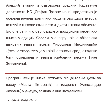
Алексић, главни и одговорни уредник Издавачке
делатности НБ ,,Стефан Првовенчани“ представио је
основна начела поетичких модела ово двоје аутора,
истичући њихове сличности и дистинктивна обележја.
Било је речи и о овогодишњој продукцији песничких
књига у едицији
Повеља
, у оквиру које је објављена
најновија књига песама Мирослава Мексимовића
Цртање стварности
, а у којој ће током наредне године
бити објављена и књига изабраних песама Нине
Живанчевић.
Програм, који је, иначе, отпочео Моцартовим дуом за
виолу (Марта Петровић) и кларинет (Александар
Лазовић) у д-дуру, водила је Ана Гвозденовић.
28.децембар 2012.