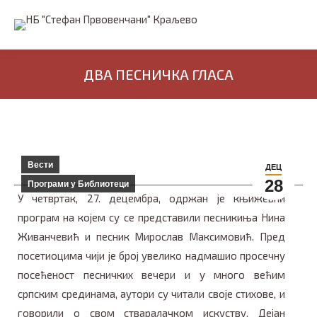
ДВА ПЕСНИЧКА ГЛАСА
Вести
ДЕЦ
28
Програми у Библиотеци
У четвртак, 27. децембра, одржан је књижевни
програм на којем су се представили песникиња Нина
Живанчевић и песник Мирослав Максимовић. Пред
посетиоцима чији је број увелико надмашио просечну
посећеност песничких вечери и у много већим
српским срединама, аутори су читали своје стихове, и
говорили о свом стваралачком искуству. Дејан