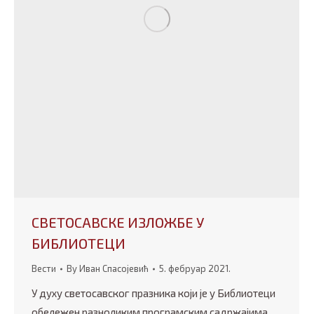
СВЕТОСАВСКЕ ИЗЛОЖБЕ У
БИБЛИОТЕЦИ
Вести
By
Иван Спасојевић
5. фебруар 2021.
У духу светосавског празника који је у Библиотеци
обележен разноликим програмским садржајима