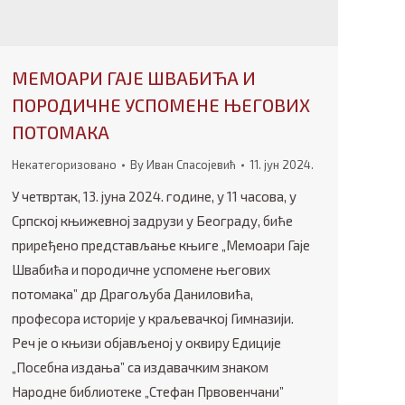
МЕМОАРИ ГАЈЕ ШВАБИЋА И
ПОРОДИЧНЕ УСПОМЕНЕ ЊЕГОВИХ
ПОТОМАКА
Некатегоризовано
By
Иван Спасојевић
11. јун 2024.
У четвртак, 13. јуна 2024. године, у 11 часова, у
Српској књижевној задрузи у Београду, биће
приређено представљање књиге „Мемоари Гаје
Швабића и породичне успомене његових
потомака” др Драгољуба Даниловића,
професора историје у краљевачкој Гимназији.
Реч је о књизи објављеној у оквиру Едиције
„Посебна издања” са издавачким знаком
Народне библиотеке „Стефан Првовенчани”