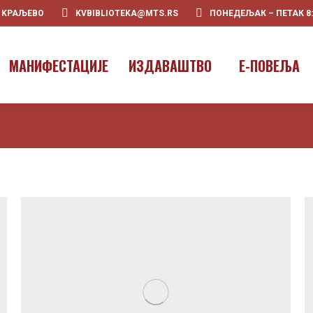
0 KРАЉЕВО
KVBIBLIOTEKA@MTS.RS
ПОНЕДЕЉАК – ПЕТАК 8:00
ПOЧЕТНА
О НАМА
МАНИФЕ
МАНИФЕСТАЦИЈЕ
ИЗДАВАШТВО
E-ПОВЕЉА