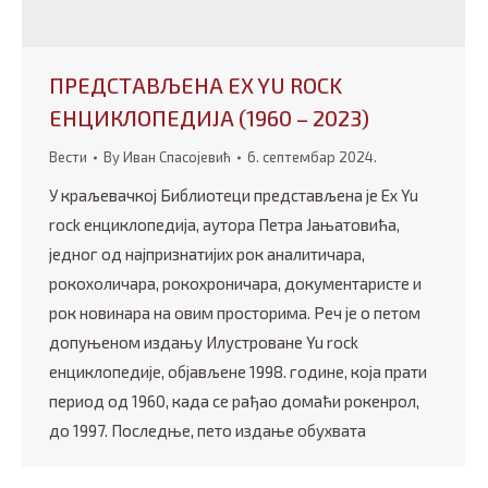
ПРЕДСТАВЉЕНА ЕX YU ROCK
ЕНЦИКЛОПЕДИЈА (1960 – 2023)
Вести
By
Иван Спасојевић
6. септембар 2024.
У краљевачкој Библиотеци представљена је Еx Yu
rock енциклопедија, аутора Петра Јањатовића,
једног од најпризнатијих рок аналитичара,
рокохоличара, рокохроничара, документаристе и
рок новинара на овим просторима. Реч је о петом
допуњеном издању Илустроване Yu rock
енциклопедије, објављене 1998. године, која прати
период од 1960, када се рађао домаћи рокенрол,
до 1997. Последње, пето издање обухвата