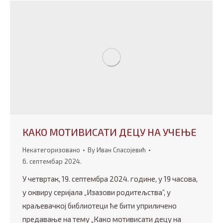
КАКО МОТИВИСАТИ ДЕЦУ НА УЧЕЊЕ
Некатегоризовано
By
Иван Спасојевић
6. септембар 2024.
У четвртак, 19. септембра 2024. године, у 19 часова,
у оквиру серијала „Изазови родитељства”, у
краљевачкој библиотеци ће бити уприличено
предавање на тему „Како мотивисати децу на