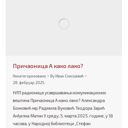
Причаоница А како лако?
Некатегоризовано
By
Иван Спасојевић
28. фебруар 2025.
НЛП радионица усавршавања комуникaционих
вештина Причаоница А како лако? Александра
Божовић мр Радмила Вуковић Теодора Зарић
Анђелка Матин У среду, 5. марта 2025. године, у 18
часова, у Народној библиотеци „Стефан