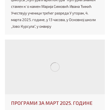
стамен к᾿о камен Марија Симовић Ивана Ђикић
Учествују ученици трећег разреда У уторак, 4.
марта 2025. године, у 13 часова, у Основној школи
„Јово Курсула”, у оквиру
ПРОГРАМИ ЗА МАРТ 2025. ГОДИНЕ