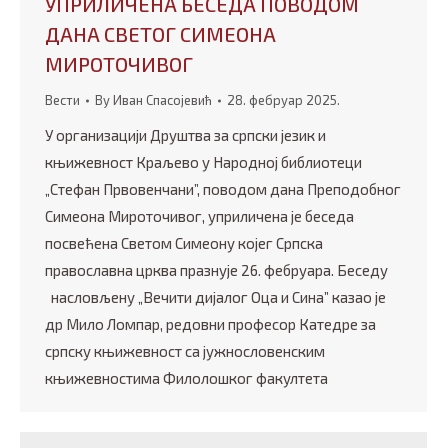
УПРИЛИЧЕНА БЕСЕДА ПОВОДОМ
ДАНА СВЕТОГ СИМЕОНА
МИРОТОЧИВОГ
Вести
By
Иван Спасојевић
28. фебруар 2025.
У организацији Друштва за српски језик и
књижевност Краљево у Народној библиотеци
„Стефан Првовенчани”, поводом дана Преподобног
Симеона Мироточивог, уприличена је беседа
посвећена Светом Симеону којег Српска
православна црква празнује 26. фебруара. Беседу
насловљену „Вечити дијалог Оца и Сина” казао је
др Мило Ломпар, редовни професор Катедре за
српску књижевност са јужнословенским
књижевностима Филолошког факултета