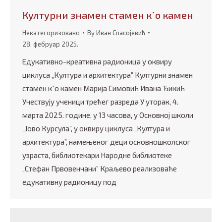
Културни знамен стамен к᾿о камен
Некатегоризовано
By
Иван Спасојевић
28. фебруар 2025.
Едукативно-креативна радионица у оквиру
циклуса „Култура и архитектура” Културни знамен
стамен к᾿о камен Марија Симовић Ивана Ђикић
Учествују ученици трећег разреда У уторак, 4.
марта 2025. године, у 13 часова, у Основној школи
„Јово Курсула”, у оквиру циклуса „Култура и
архитектура”, намењеног деци основношколског
узраста, библиотекари Народне библиотеке
„Стефан Првовенчани” Краљево реализоваће
едукативну радионицу под