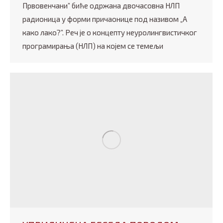
Првовенчани” биће одржана двочасовна НЛП
радионица у форми причаонице под називом „А
како лако?”. Реч је о концепту неуролингвистичког
програмирања (НЛП) на којем се темељи