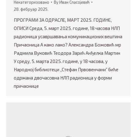
Некатегоризовано
By
Иван Спасојевић
28. фебруар 2025.
ПРОГРАМИ ЗА ОДРАСЛЕ, МАРТ 2025. ГОДИНЕ,
ОПИСИ Среда, 5. март 2025. године, 18 часова НЛП
радионица усавршавања комуникaционих вештина
Причаоница А како лако? Александра Божовић мр
Радмила Вуковић Теодора Зарић Анђелка Мартин
У среду, 5. марта 2025. године, у 18 часова, у
Народној библиотеци „Стефан Првовенчани” биће
одржана двочасовна НЛП радионица у форми
причаонице