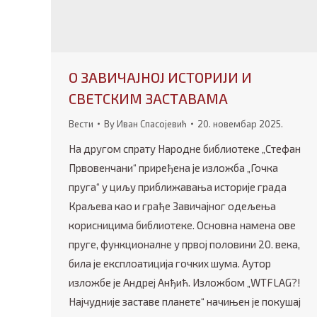
О ЗАВИЧАЈНОЈ ИСТОРИЈИ И
СВЕТСКИМ ЗАСТАВАМА
Вести
By
Иван Спасојевић
20. новембар 2025.
На другом спрату Народне библиотеке „Стефан
Првовенчани“ приређена је изложба „Гочка
пруга“ у циљу приближавања историје града
Краљева као и грађе Завичајног одељења
корисницима библиотеке. Основна намена ове
пруге, функционалне у првој половини 20. века,
била је експлоатиција гочких шума. Аутор
изложбе је Андреј Анђић. Изложбом „WTFLAG?!
Најчудније заставе планете“ начињен је покушај