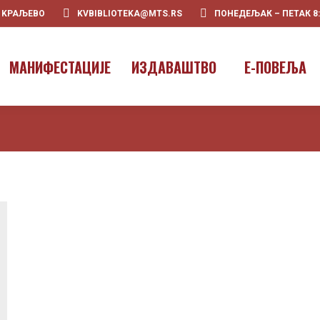
0 KРАЉЕВО
KVBIBLIOTEKA@MTS.RS
ПОНЕДЕЉАК – ПЕТАК 8:00
ПOЧЕТНА
О НАМА
МАНИФЕ
МАНИФЕСТАЦИЈЕ
ИЗДАВАШТВО
E-ПОВЕЉА