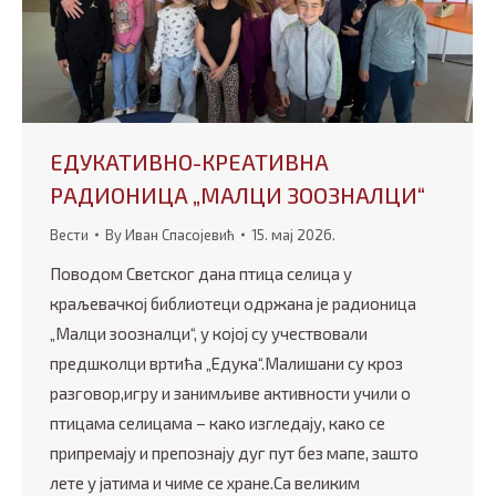
ЕДУКАТИВНО-КРЕАТИВНА
РАДИОНИЦА „МАЛЦИ ЗООЗНАЛЦИ“
Вести
By
Иван Спасојевић
15. мај 2026.
Поводом Светског дана птица селица у
краљевачкој библиотеци одржана је радионица
„Малци зоозналци“, у којој су учествовали
предшколци вртића „Едука“.Малишани су кроз
разговор,игру и занимљиве активности учили о
птицама селицама – како изгледају, како се
припремају и препознају дуг пут без мапе, зашто
лете у јатима и чиме се хране.Са великим