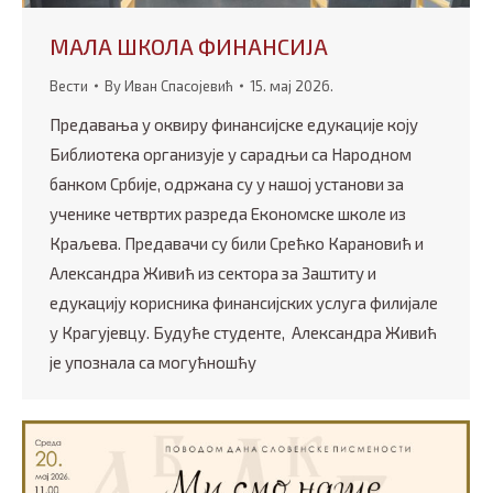
МАЛА ШКОЛА ФИНАНСИЈА
Вести
By
Иван Спасојевић
15. мај 2026.
Предавања у оквиру финансијске едукације коју
Библиотека организује у сарадњи са Народном
банком Србије, одржана су у нашој установи за
ученике четвртих разреда Економске школе из
Краљева. Предавачи су били Срећко Карановић и
Александра Живић из сектора за Заштиту и
едукацију корисника финансијских услуга филијале
у Крагујевцу. Будуће студенте, Александра Живић
је упознала са могућношћу