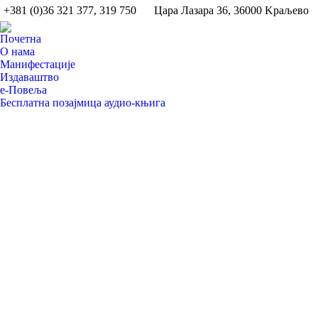
+381 (0)36 321 377, 319 750
Цара Лазара 36, 36000 Kраљево
Пoчетна
О нама
Манифестације
Издаваштво
e-Повеља
Бесплатна позајмица аудио-књига
Search: