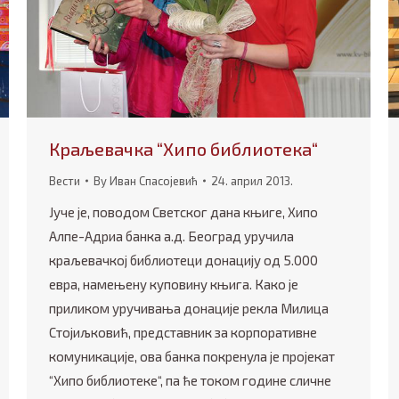
Краљевачка “Хипо библиотека“
Вести
By
Иван Спасојевић
24. април 2013.
Јуче је, поводом Светског дана књиге, Хипо
Алпе-Адриа банка а.д. Београд уручила
краљевачкој библиотеци донацију од 5.000
евра, намењену куповину књига. Како је
приликом уручивања донације рекла Милица
Стојиљковић, представник за корпоративне
комуникације, ова банка покренула је пројекат
“Хипо библиотеке“, па ће током године сличне