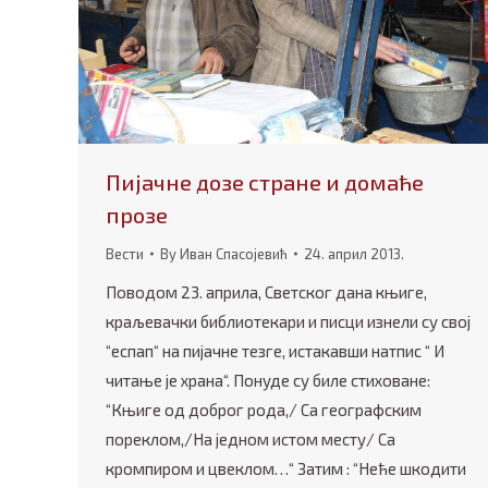
Пијачне дозе стране и домаће
прозе
Вести
By
Иван Спасојевић
24. април 2013.
Поводом 23. априла, Светског дана књиге,
краљевачки библиотекари и писци изнели су свој
“еспап“ на пијачне тезге, истакавши натпис “ И
читање је храна“. Понуде су биле стиховане:
“Књиге од доброг рода,/ Са географским
пореклом,/На једном истом месту/ Са
кромпиром и цвеклом…“ Затим : “Неће шкодити