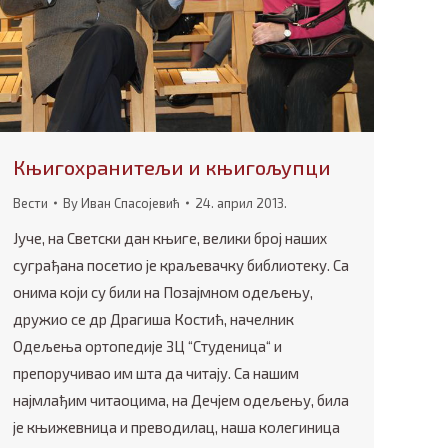
Књигохранитељи и књигољупци
Вести
By
Иван Спасојевић
24. април 2013.
Јуче, на Светски дан књиге, велики број наших
суграђана посетио је краљевачку библиотеку. Са
онима који су били на Позајмном одељењу,
дружио се др Драгиша Костић, начелник
Одељења ортопедије ЗЦ “Студеница“ и
препоручивао им шта да читају. Са нашим
најмлађим читаоцима, на Дечјем одељењу, била
је књижевница и преводилац, наша колегиница