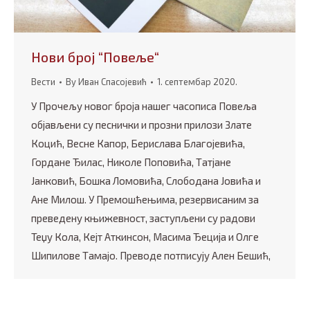
Нови број “Повеље“
Вести
By
Иван Спасојевић
1. септембар 2020.
У Прочељу новог броја нашег часописа Повеља
објављени су песнички и прозни прилози Злате
Коцић, Весне Капор, Берислава Благојевића,
Гордане Ђилас, Николе Поповића, Татјане
Јанковић, Бошка Ломовића, Слободана Јовића и
Ане Милош. У Премошћењима, резервисаним за
преведену књижевност, заступљени су радoви
Теџу Кола, Кејт Аткинсон, Масима Ђеција и Олге
Шипилове Тамајо. Преводе потписују Ален Бешић,