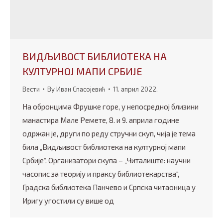
ВИДЉИВОСТ БИБЛИОТЕКА НА
КУЛТУРНОЈ МАПИ СРБИЈЕ
Вести
By
Иван Спасојевић
11. април 2022.
На обронцима Фрушке горе, у непосредној близини
манастира Мале Ремете, 8. и 9. априла године
одржан је, други по реду стручни скуп, чија је тема
била „Видљивост библиотека на културној мапи
Србије“. Организатори скупа – „Читалиште: научни
часопис за теорију и праксу библиотекарства“,
Градска библиотека Панчево и Српска читаоница у
Иригу угостили су више од