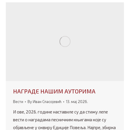
НАГРАДЕ НАШИМ АУТОРИМА
Вести
By
Иван Спасојевић
13. мај 2026.
И ове, 2026. године наставиле су да стижу лепе
вести о наградама песничким књигама које су
објављене у оквиру Едиције Повеља. Најпре, збирка