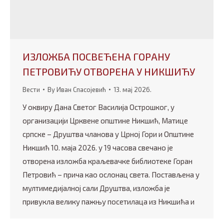
ИЗЛОЖБА ПОСВЕЋЕНА ГОРАНУ
ПЕТРОВИЋУ ОТВОРЕНА У НИКШИЋУ
Вести
By
Иван Спасојевић
13. мај 2026.
У оквиру Дана Светог Василија Острошког, у
организацији Црквене општине Никшић, Матице
српске – Друштва чланова у Црној Гори и Општине
Никшић 10. маја 2026. у 19 часова свечано је
отворена изложба краљевачке библиотеке Горан
Петровић – прича као ослонац света. Постављена у
мултимедијалној сали Друштва, изложба је
привукла велику пажњу посетилаца из Никшића и