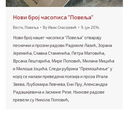
Нови број часописа “Повеља“
Вести
,
Повеља
By
Иван Спасојевић
9. јун 2014.
Нови број нашег часописа “Повеља“ отварају
песнички и прозни радови Радмиле Лазић, Зорана
Јеремића, Славка Стаменића, Петра Матовића,
Врсана Лештарића, Мире Поповић, Милана Мицића
и Милоша Јоцића. Следи рубрика “Премошћење“ у
којој се налази преведена поезија и проза Итала
Звева, Љубомира Левчева, Ени Пру, Александра
Радашкјевича и Јасмине Резе. Њихове радове
превели су Никола Поповић,