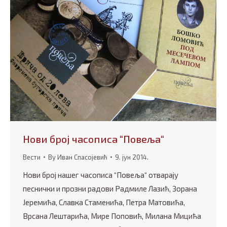
Нови број часописа “Повеља“
Вести
By
Иван Спасојевић
9. јун 2014.
Нови број нашег часописа “Повеља“ отварају
песнички и прозни радови Радмиле Лазић, Зорана
Јеремића, Славка Стаменића, Петра Матовића,
Врсана Лештарића, Мире Поповић, Милана Мицића