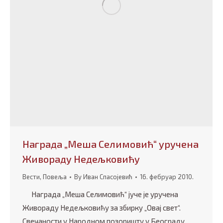
Награда „Меша Селимовић“ уручена
Живораду Недељковићу
Вести
,
Повеља
By
Иван Спасојевић
16. фебруар 2010.
Награда „Меша Селимовић“ јуче је уручена
Живораду Недељковићу за збирку „Овај свет“.
Свечаности у Народном позоришту у Београду