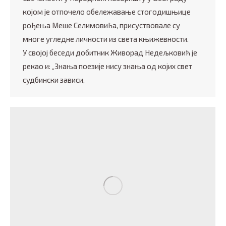
којом је отпочело обележавање стогодишњице
рођења Меше Селимовића, присуствовале су
многе угледне личности из света књижевности.
У својој беседи добитник Живорад Недељковић је
рекао и: „Знања поезије нису знања од којих свет
судбински зависи,