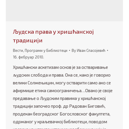
Људска права у хришћанској
традицији
Вести
,
Програми у Библиотеци
By
Иван Спасојевић
16. фебруар 2010.
Хришћански аскетизам основ је за остваривање
људских слобода и права. Она се, како је говорио
велики Солжењицин, могу остварити само ако се
афирмише етика самоограничења…Овако је своје
предавање о Људским правима у хришћанској
традицији започео проф. др Радован Биговић,
продекан београдског Богословског факултета,
одржаног у краљевачкој библиотеци, поводом