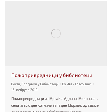
Пољопривредници у библиотеци
Вести
,
Програми у Библиотеци
By
Иван Спасојевић
16. фебруар 2010.
Пољопривредници из Мрсаћа, Адрана, Милочаја…
села из плодне котлине Западне Мораве, одазвали
су се позиву Народне библиотеке Стефан