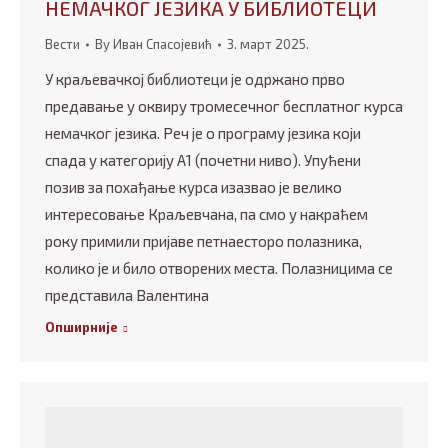
НЕМАЧКОГ ЈЕЗИКА У БИБЛИОТЕЦИ
Вести
By
Иван Спасојевић
3. март 2025.
У краљевачкој библиотеци је одржано прво
предавање у оквиру тромесечног бесплатног курса
немачког језика. Реч је о програму језика који
спада у категорију А1 (почетни ниво). Упућени
позив за похађање курса изазвао је велико
интересовање Краљевчана, па смо у накраћем
року примили пријаве петнаесторо полазника,
колико је и било отворених места. Полазницима се
представила Валентина
Опширније