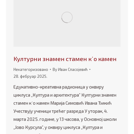
Културни знамен стамен к᾿о камен
Некатегоризовано
By
Иван Спасојевић
28. фебруар 2025.
Едукативно-креативна радионица у оквиру
циклуса „Култура и архитектура” Културни знамен
стамен к᾿о камен Марија Симовић Ивана Ђикић
Учествују ученици трећег разреда У уторак, 4.
марта 2025. године, у 13 часова, у Основној школи
„Јово Курсула”, у оквиру циклуса „Култура и