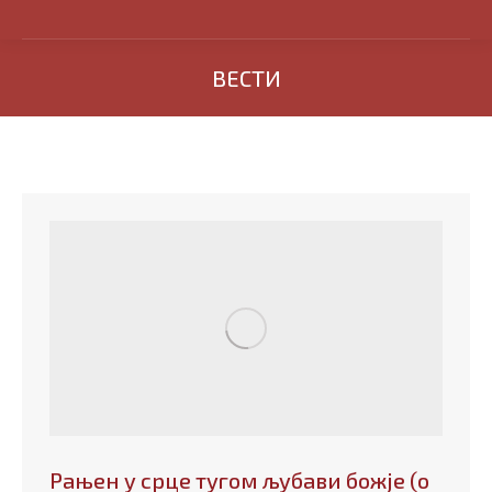
ВЕСТИ
Рањен у срцe тугом љубави божје (о