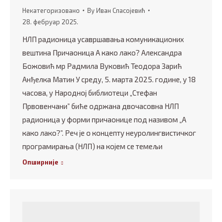
Некатегоризовано
By
Иван Спасојевић
28. фебруар 2025.
НЛП радионица усавршавања комуникaционих
вештина Причаоница А како лако? Александра
Божовић мр Радмила Вуковић Теодора Зарић
Анђелка Матин У среду, 5. марта 2025. године, у 18
часова, у Народној библиотеци „Стефан
Првовенчани” биће одржана двочасовна НЛП
радионица у форми причаонице под називом „А
како лако?”. Реч је о концепту неуролингвистичког
програмирања (НЛП) на којем се темељи
Опширније