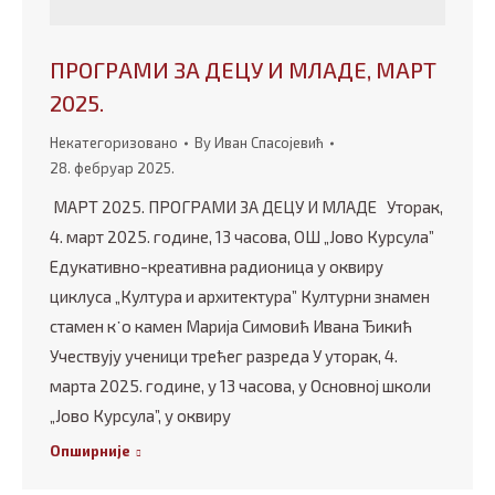
ПРОГРАМИ ЗА ДЕЦУ И МЛАДЕ, МАРТ
2025.
Некатегоризовано
By
Иван Спасојевић
28. фебруар 2025.
МАРТ 2025. ПРОГРАМИ ЗА ДЕЦУ И МЛАДЕ Уторак,
4. март 2025. године, 13 часова, ОШ „Јово Курсула”
Едукативно-креативна радионица у оквиру
циклуса „Култура и архитектура” Културни знамен
стамен к᾿о камен Марија Симовић Ивана Ђикић
Учествују ученици трећег разреда У уторак, 4.
марта 2025. године, у 13 часова, у Основној школи
„Јово Курсула”, у оквиру
Опширније