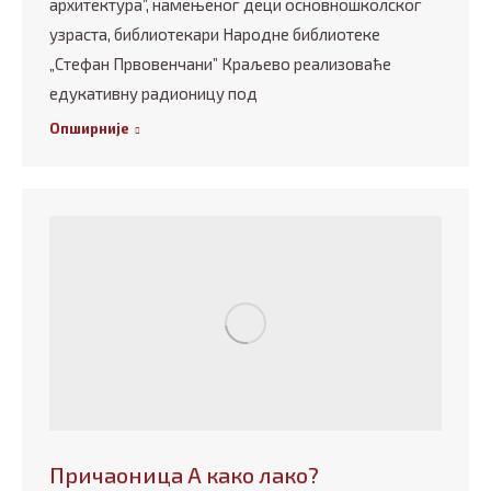
архитектура”, намењеног деци основношколског
узраста, библиотекари Народне библиотеке
„Стефан Првовенчани” Краљево реализоваће
едукативну радионицу под
Опширније
Причаоница А како лако?