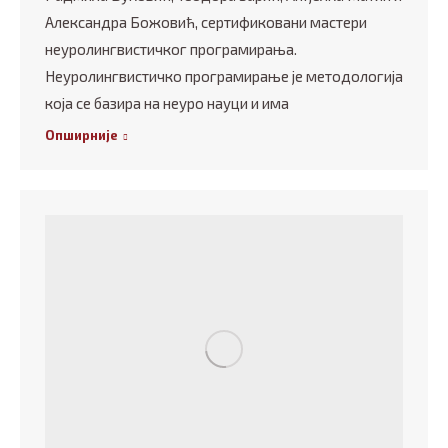
Александра Божовић, сертификовани мастери
неуролингвистичког програмирања.
Неуролингвистичко програмирање је методологија
која се базира на неуро науци и има
Опширније