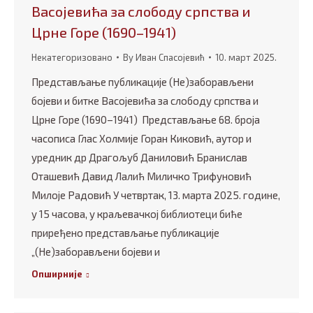
Васојевића за слободу српства и
Црне Горе (1690–1941)
Некатегоризовано
By
Иван Спасојевић
10. март 2025.
Представљање публикације (Не)заборављени
бојеви и битке Васојевића за слободу српства и
Црне Горе (1690–1941) Представљање 68. броја
часописа Глас Холмије Горан Киковић, аутор и
уредник др Драгољуб Даниловић Бранислав
Оташевић Давид Лалић Миличко Трифуновић
Милоје Радовић У четвртак, 13. марта 2025. године,
у 15 часова, у краљевачкој библиотеци биће
приређено представљање публикације
„(Не)заборављени бојеви и
Опширније