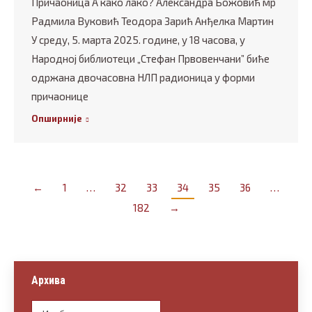
Причаоница А како лако? Александра Божовић мр
Радмила Вуковић Теодора Зарић Анђелка Мартин
У среду, 5. марта 2025. године, у 18 часова, у
Народној библиотеци „Стефан Првовенчани” биће
одржана двочасовна НЛП радионица у форми
причаонице
Опширније
←
1
…
32
33
34
35
36
…
182
→
Архива
Архива