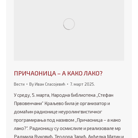
ПРИЧАОНИЦА – А КАКО ЛАКО?
Вести
By
Иван Спасојевић
7. март 2025.
У среду, 5. марта, Народна библиотека „Стефан
Првовенчани” Краљево била је организатор и
домаћин радионице неуролингвистичког
програмирања под називом „Причаоница – а како
лако?”. Радионицу су осмислиле и реализовале мр
Радмила Вуковић, Теодора Зарић, Анђелка Матин и