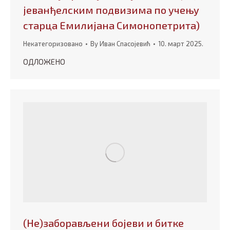
јеванђелским подвизима по учењу
старца Емилијана Симонопетрита)
Некатегоризовано
By
Иван Спасојевић
10. март 2025.
ОДЛОЖЕНО
(Не)заборављени бојеви и битке