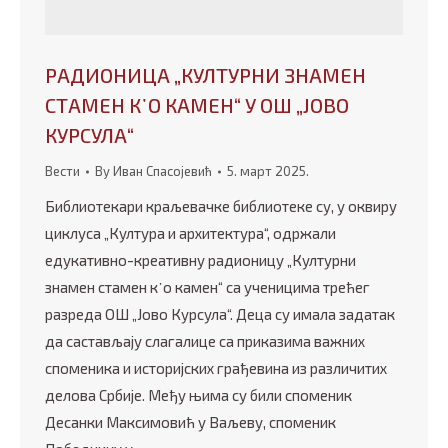
РАДИОНИЦА „КУЛТУРНИ ЗНАМЕН
СТАМЕН К᾿О КАМЕН“ У ОШ „ЈОВО
КУРСУЛА“
Вести
By
Иван Спасојевић
5. март 2025.
Библиотекари краљевачке библиотеке су, у оквиру
циклуса „Култура и архитектура“, одржали
едукативно-креативну радионицу „Културни
знамен стамен к᾿о камен“ са ученицима трећег
разреда ОШ „Јово Курсула“. Деца су имала задатак
да састављају слагалице са приказима важних
споменика и историјских грађевина из различитих
делова Србије. Међу њима су били споменик
Десанки Максимовић у Ваљеву, споменик