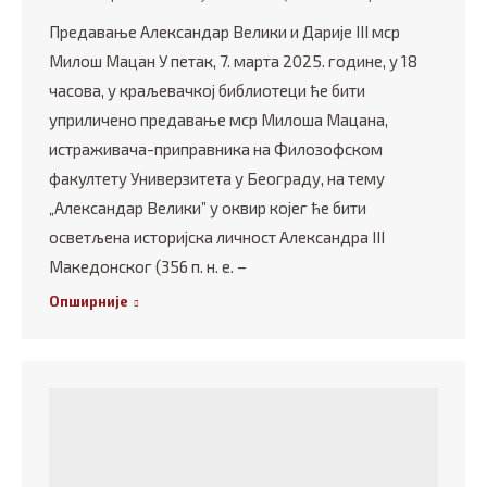
Предавање Александар Велики и Дарије III мср
Милош Мацан У петак, 7. марта 2025. године, у 18
часова, у краљевачкој библиотеци ће бити
уприличено предавање мср Милоша Мацана,
истраживача-приправника на Филозофском
факултету Универзитета у Београду, на тему
„Александар Велики” у оквир којег ће бити
осветљена историјска личност Александра III
Македонског (356 п. н. е. –
Опширније