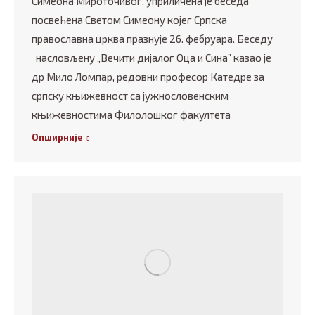
Симеона Мироточивог, уприличена је беседа
посвећена Светом Симеону којег Српска
православна црква празнује 26. фебруара. Беседу
насловљену „Вечити дијалог Оца и Сина” казао је
др Мило Ломпар, редовни професор Катедре за
српску књижевност са јужнословенским
књижевностима Филолошког факултета
Опширније