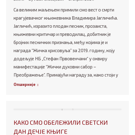
Са великим жаљењем примили смо вест о смрти
крагујевачког књижевника Владимира Јагличића.
Јагличић, изразито плодан песник, прозаиста,
књижевни критичар и преводилац, добитник је
бројних песничких признања, међу којима је и
награда “Жичка хрисовуља” за 2019. годину, коју
додељује НБ „Стефан Првовенчани“ у оквиру
манифестације “Жички духовни сабор –
Преображење”. Примајући награду за, како стоји у
Опширније
КАКО СМО ОБЕЛЕЖИЛИ СВЕТСКИ
ДАН ДЕЧЈЕ КЊИГЕ