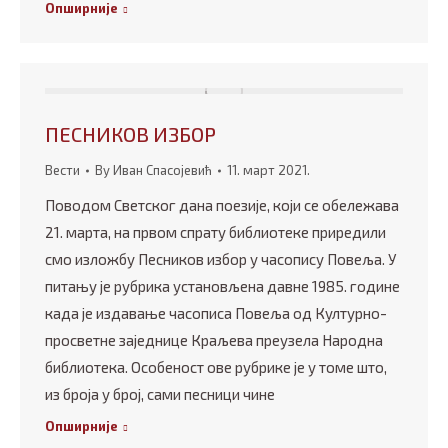
Опширније
ПЕСНИКОВ ИЗБОР
Вести
By
Иван Спасојевић
11. март 2021.
Поводом Светског дана поезије, који се обележава
21. марта, на првом спрату библиотеке приредили
смо изложбу Песников избор у часопису Повеља. У
питању је рубрика установљена давне 1985. године
када је издавање часописа Повеља од Културно-
просветне заједнице Краљева преузела Народна
библиотека. Особеност ове рубрике је у томе што,
из броја у број, сами песници чине
Опширније