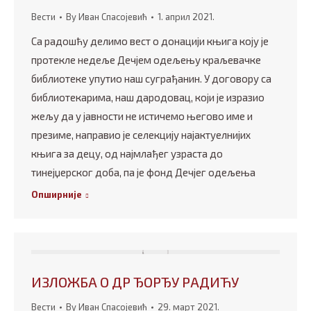
Вести
By
Иван Спасојевић
1. април 2021.
Са радошћу делимо вест о донацији књига коју је
протекле недеље Дечјем одељењу краљевачке
библиотеке упутио наш суграђанин. У договору са
библиотекарима, наш дародовац, који је изразио
жељу да у јавности не истичемо његово име и
презиме, направио је селекцију најактуелнијих
књига за децу, од најмлађег узраста до
тинејџерског доба, па је фонд Дечјег одељења
Опширније
ИЗЛОЖБА О ДР ЂОРЂУ РАДИЋУ
Вести
By
Иван Спасојевић
29. март 2021.