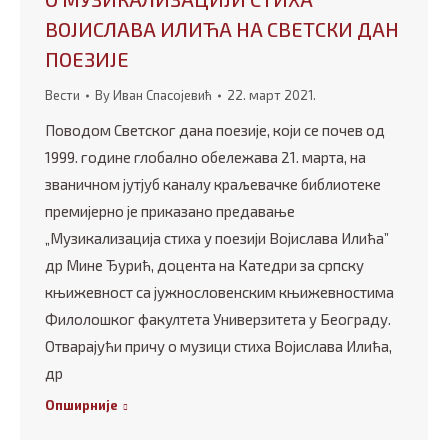
ВОЈИСЛАВА ИЛИЋА НА СВЕТСКИ ДАН
ПОЕЗИЈЕ
Вести
By
Иван Спасојевић
22. март 2021.
Поводом Светског дана поезије, који се почев од
1999. године глобално обележава 21. марта, на
званичном јутјуб каналу краљевачке библиотеке
премијерно је приказано предавање
„Музикализација стиха у поезији Војислава Илића”
др Мине Ђурић, доцента на Катедри за српску
књижевност са јужнословенским књижевностима
Филолошког факултета Универзитета у Београду.
Отварајући причу о музици стиха Војислава Илића,
др
Опширније