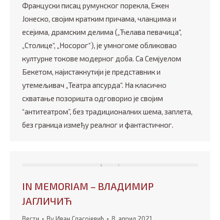
Француски писац румунског порекла, Ежен
Јонеско, својим кратким причама, чланцима и
есејима, драмским делима („Ћелава певачица“,
„Столице“, „Носорог“), је умногоме обликовао
културне токове модерног доба. Са Семјуелом
Бекетом, најистакнутији је представник и
утемељивач „Театра апсурда“. На класично
схватање позоришта одговорио је својим
“антитеатром”, без традиционалних шема, заплета,
без граница између реалног и фантастичног.
IN MEMORIAM – ВЛАДИМИР
ЈАГЛИЧИЋ
Вести
By
Иван Спасојевић
8. април 2021.