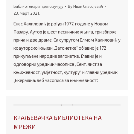
Библиотекари препоручују
By
Иван Спасојевић
23. март 2021.
Енес Халиловић је рођен 1977. године у Новом
Пазару. Аутор је шест песничких књига, три збирке
прича и две драме. Са супругом Елмом Халиловић у
коауторској књизи „Загонетке“ објавио је 172
прикупљене народне загонетке. Главни је и
одговорни уредник часописа „Сент: лист за
књижевност, умјетност, културу“ и главни уредник
„Екермана: веб часописа за књижевност“.
КРАЉЕВАЧКА БИБЛИОТЕКА НА
МРЕЖИ