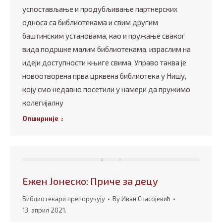
успостављање и продубљивање партнерских
односа са библиотекама и свим другим
баштинским установама, као и пружање сваког
вида подршке малим библиотекама, израслим на
идеји доступности књиге свима. Управо таква је
новоотворена прва црквена библиотека у Нишу,
коју смо недавно посетили у намери да пружимо
колегијалну
Опширније
Ежен Јонеско: Приче за децу
Библиотекари препоручују
By
Иван Спасојевић
13. април 2021.