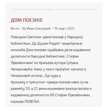
ДОМ ПОЕЗИЈЕ
Вести
By
Иван Спасојевић
19. март 2021.
Поводом Светског дана поезије у Народној
библиотеци „Др Душан Радић” приређена је
изложба Дом поезије: одабрана дела издавачке
делатности Народне библиотеке „Стефан
Првовенчани” из Краљева аутора Срђана
Чеперковића. Како у текст пратећег каталога
Чеперковић истиче, „Од чуда у
Краљеву и тренутног чувара поезије како су на
размеђу 20. и 21. века књижевни зналци писали о
издавачкој делатности НБ Стефан Првовенчани,
едиција ПОВЕЉА