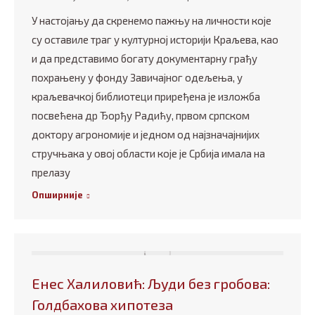
У настојању да скренемо пажњу на личности које
су оставиле траг у културној историји Краљева, као
и да представимо богату документарну грађу
похрањену у фонду Завичајног одељења, у
краљевачкој библиотеци приређена је изложба
посвећена др Ђорђу Радићу, првом српском
доктору агрономије и једном од најзначајнијих
стручњака у овој области које је Србија имала на
прелазу
Опширније
Енес Халиловић: Људи без гробова:
Голдбахова хипотеза