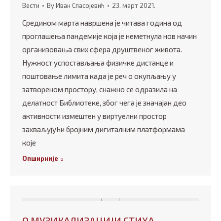
Вести
By
Иван Спасојевић
23. март 2021.
Средином марта навршена је читава година од
проглашења пандемије која је неметнула нов начин
организовања свих сфера друштвеног живота.
Нужност успостављања физичке дистанце и
поштовање лимита када је реч о окупљању у
затвореном простору, снажно се одразила на
делатност Библиотеке, због чега је значајан део
активности измештен у виртуелни простор
захваљујући бројним дигиталним платформама
које
Опширније
О МУЗИКАЛИЗАЦИЈИ СТИХА