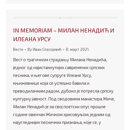
IN MEMORIAM – МИЛАН НЕНАДИЋ И
ИЛЕАНА УРСУ
Вести
By
Иван Спасојевић
8. март 2021.
Вест о трагичном страдању Милана Ненадића,
једног од најистакнутијих савремених српских
песника, и његове супруге Илеане Урсу,
књижевнице која се успешно бавила и
преводилачким радом, дубоко је потресла српску
културну јавност. Под сводовима манастира Жиче,
Милан Ненадић је за свој поетски опус прошле
године овенчан Жичком хрисовуљом, једним од
најугледнијих песничких признања, које се, у