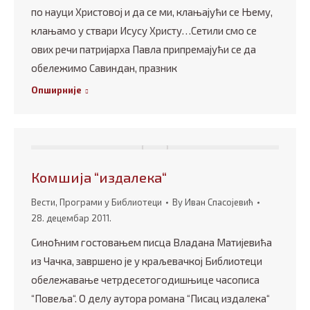
по науци Христовој и да се ми, клањајући се Њему,
клањамо у ствари Исусу Христу…Сетили смо се
ових речи патријарха Павла припремајући се да
обележимо Савиндан, празник
Опширније
Комшија “издалека“
Вести
,
Програми у Библиотеци
By
Иван Спасојевић
28. децембар 2011.
Синоћним гостовањем писца Владана Матијевића
из Чачка, завршено је у краљевачкој Библиотеци
обележавање четрдесeтогодишњице часописа
“Повеља“. О делу аутора романа “Писац издалека“