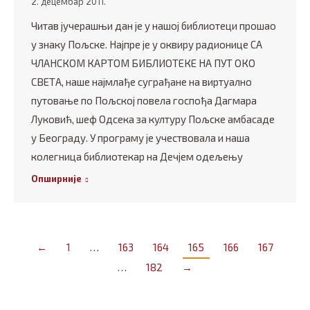
2. децембар 2011.
Читав јучерашњи дан је у нашој библиотеци прошао
у знаку Пољске. Најпре је у оквиру радионице СА
ЧЛАНСКОМ КАРТОМ БИБЛИОТЕКЕ НА ПУТ ОКО
СВЕТА, наше најмлађе суграђане на виртуално
путовање по Пољској повела госпођа Дагмара
Луковић, шеф Одсека за културу Пољске амбасаде
у Београду. У програму је учествовала и наша
колегница библиотекар на Дечјем одељењу
Опширније
←
1
…
163
164
165
166
167
…
182
→