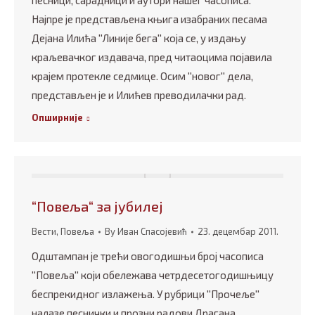
песници, сарадници и аутори нашег часописа.
Најпре је представљена књига изабраних песама
Дејана Илића ''Линије бега'' која се, у издању
краљевачког издавача, пред читаоцима појавила
крајем протекле седмице. Осим ''новог'' дела,
представљен је и Илићев преводилачки рад.
Опширније
“Повеља“ за јубилеј
Вести
,
Повеља
By
Иван Спасојевић
23. децембар 2011.
Одштампан је трећи овогодишњи број часописа
''Повеља'' који обележава четрдесетогодишњицу
беспрекидног излажења. У рубрици ''Прочеље''
налазе песнички и прозни радови Драгана