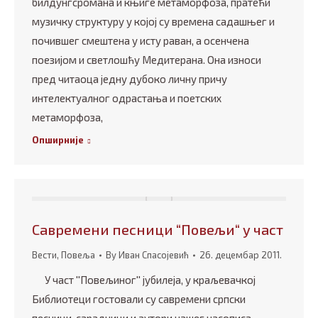
билдунгсромана и књиге метаморфоза, пратећи
музичку структуру у којој су времена садашњег и
почившег смештена у исту раван, а осенчена
поезијом и светлошћу Медитерана. Она износи
пред читаоца једну дубоко личну причу
интелектуалног одрастања и поетских
метаморфоза,
Опширније
Савремени песници “Повељи“ у част
Вести
,
Повеља
By
Иван Спасојевић
26. децембар 2011.
У част ''Повељиног'' јубилеја, у краљевачкој
Библиотеци гостовали су савремени српски