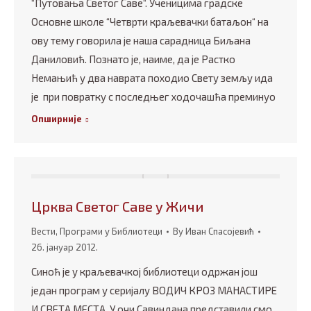
“Путовања Светог Саве“. Ученицима градске
Основне школе “Четврти краљевачки батаљон“ на
ову тему говорила је наша сарадница Биљана
Даниловић. Познато је, наиме, да је Растко
Немањић у два наврата походио Свету земљу ида
је при повратку с последњег ходочашћа преминуо
Опширније
Црква Светог Саве у Жичи
Вести
,
Програми у Библиотеци
By
Иван Спасојевић
26. јануар 2012.
Синоћ је у краљевачкој библиотеци одржан још
један програм у серијалу ВОДИЧ КРОЗ МАНАСТИРЕ
И СВЕТА МЕСТА. У очи Савиндана представили смо