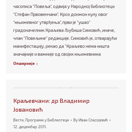
часописа “Повеља“, одвија у Народној библиотеци
“Стефан Првовенчани“. Кроз донжон кулу овог
“књижевног утврђења“, први је “ушао“
градоначелник Краљева Љубиша Симовић, иначе,
члан “Повељине“ редакције. Симовић је, отварајући
манифестацију, рекао да “Краљево нема ништа
значајније и важније од својих књижевника
Опширније
Краљевчани: др Владимир
Јовановић
Вести
,
Програми у Библиотеци
By
Иван Спасојевић
12. децембар 2011.