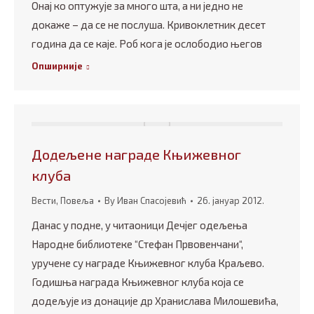
Онај ко оптужује за много шта, а ни једно не
докаже – да се не послуша. Кривоклетник десет
година да се каје. Роб кога је ослободио његов
Опширније
Додељене награде Књижевног
клуба
Вести
,
Повеља
By
Иван Спасојевић
26. јануар 2012.
Данас у подне, у читаоници Дечјег одељења
Народне библиотеке “Стефан Првовенчани“,
уручене су награде Књижевног клуба Краљево.
Годишња награда Књижевног клуба која се
додељује из донације др Хранислава Милошевића,