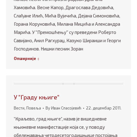
Хамовића. Весне Капор, Драгослава Дедовића,
Слађане Илић, Мића Вујичића, Дејана Симоновића,
Горана Коруновића, Милана Мицића и Александра
Марића. У ''Премошћењу'' су преведени Роберто
Савијано, Анил Рагхураџ, Казуко Шираиши и Георги
Господинов. Нишки песник Зоран
Опширније
У “Граду књиге“
Вести
,
Повеља
By
Иван Спасојевић
22. децембар 2011.
“Краљево, град књиге“, назив је вишедневне
књижевне манифестације која се, у поводу
обележавања четрдесетогодишњице постојања