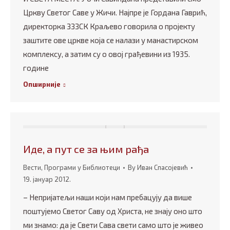
Цркву Светог Саве у Жичи. Најпре је Гордана Гаврић,
директорка ЗЗЗСК Краљево говорила о пројекту
заштите ове цркве која се налази у манастирском
комплексу, а затим су о овој грађевини из 1935.
године
Опширније
Иде, а пут се за њим рађа
Вести
,
Програми у Библиотеци
By
Иван Спасојевић
19. јануар 2012.
– Непријатељи наши који нам пребацују да више
поштујемо Светог Саву од Христа, не знају оно што
ми знамо: да је Свети Сава свети само што је живео