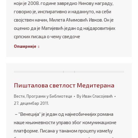
који је 2008. године завредио Нинову награду,
говорио је, инспиративно и надахнуто, на себи
својствен начин, Милета Аћимовић Ивков. Он је
оценио да је Матијевић један од најдаровитијих
српских писаца о чему сведоче
Опширније
Пишталова светлост Медитерана
Вести
,
Програми у Библиотеци
By
Иван Спасојевић
27. децембар 2011.
– “Венеција“ је један од најнеобичнијих романа
наше књижевности управо због комуникационе
платформе. Писана у тананом процепу између