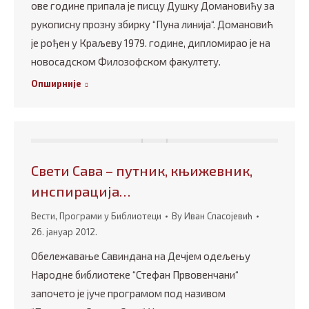
ове године припала је писцу Душку Домановићу за
рукописну прозну збирку “Пуна линија“. Домановић
је рођен у Краљеву 1979. године, дипломирао је на
новосадском Филозофском факултету.
Опширније
Свети Сава – путник, књижевник,
инспирација…
Вести
,
Програми у Библиотеци
By
Иван Спасојевић
26. јануар 2012.
Обележавање Савиндана на Дечјем одељењу
Народне библиотеке “Стефан Првовенчани“
започето је јуче програмом под називом