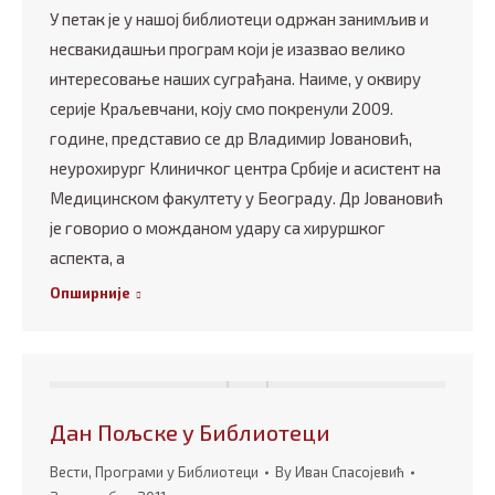
У петак је у нашој библиотеци одржан занимљив и
несвакидашњи програм који је изазвао велико
интересовање наших суграђана. Наиме, у оквиру
серије Краљевчани, коју смо покренули 2009.
године, представио се др Владимир Јовановић,
неурохирург Клиничког центра Србије и асистент на
Медицинском факултету у Београду. Др Јовановић
је говорио о можданом удару са хируршког
аспекта, а
Опширније
Дан Пољске у Библиотеци
Вести
,
Програми у Библиотеци
By
Иван Спасојевић