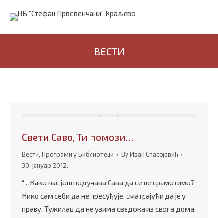
ВЕСТИ
Свети Саво, Ти помози…
Вести
,
Програми у Библиотеци
By
Иван Спасојевић
30. јануар 2012.
“…Како нас још подучава Сава да се не срамотимо?
Нико сам себи да не пресуђује, сматрајући да је у
праву. Тужилац да не узима сведока из свога дома.