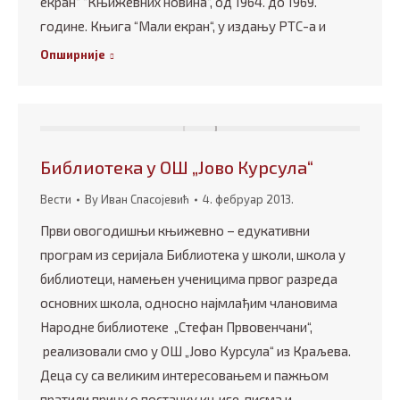
екран“ “Књижевних новина“, од 1964. до 1969.
године. Књига “Мали екран“, у издању РТС-а и
Опширније
Библиотека у ОШ „Јово Курсула“
Вести
By
Иван Спасојевић
4. фебруар 2013.
Први овогодишњи књижевно – едукативни
програм из серијала Библиотека у школи, школа у
библиотеци, намењен ученицима првог разреда
основних школа, односно најмлађим члановима
Народне библиотеке „Стефан Првовенчани“,
реализовали смо у ОШ „Јово Курсула“ из Краљева.
Деца су са великим интересовањем и пажњом
пратили причу о постанку књиге, писма и