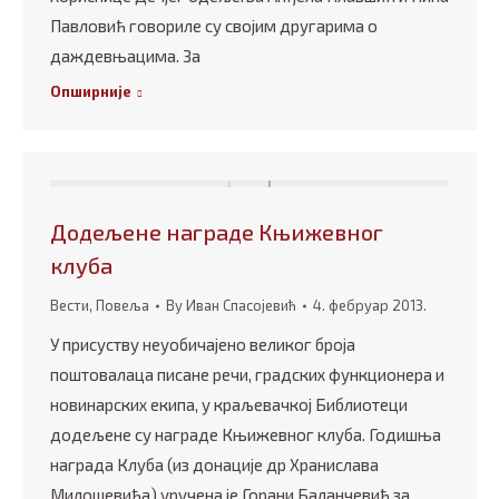
Павловић говориле су својим другарима о
даждевњацима. За
Опширније
Додељене награде Књижевног
клуба
Вести
,
Повеља
By
Иван Спасојевић
4. фебруар 2013.
У присуству неуобичајено великог броја
поштовалаца писане речи, градских функционера и
новинарских екипа, у краљевачкој Библиотеци
додељене су награде Књижевног клуба. Годишња
награда Клуба (из донације др Хранислава
Милошевића) уручена је Горани Баланчевић за