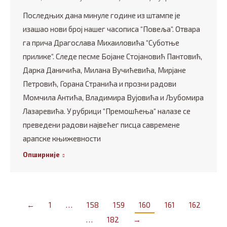
Последњих дана минуле године из штампе је
изашао нови број нашег часописа “Повеља“. Отвара
га прича Драгослава Михаиловића “Суботње
прилике“. Следе песме Бојане Стојановић Пантовић,
Дарка Даничића, Милана Вучићевића, Мирјане
Петровић, Горана Странића и прозни радови
Момчила Антића, Владимира Вујовића и Љубомира
Лазаревића. У рубрици “Премошћења“ налазе се
преведени радови највећег писца савремене
арапске књижевности
Опширније
←
1
…
158
159
160
161
162
…
182
→