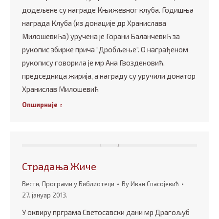
додељене су награде Књижевног клуба. Годишња
награда Клуба (из донације др Хранислава
Милошевића) уручена је Горани Баланчевић за
рукопис збирке прича “Дробљење“. О награђеном
рукопису говорила је мр Ана Гвозденовић,
председница жирија, а награду су уручили донатор
Хранислав Милошевић
Опширније
Страдања Жиче
Вести
,
Програми у Библиотеци
By
Иван Спасојевић
27. јануар 2013.
У оквиру прграма Светосавски дани мр Драгољуб