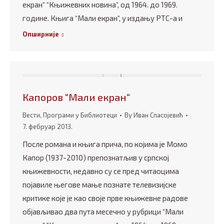
екран“ “Књижевних новина“, од 1964. до 1969.
године. Књига “Мали екран“, у издању РТС-а и
Опширније
Капоров “Мали екран“
Вести
,
Програми у Библиотеци
By
Иван Спасојевић
7. фебруар 2013.
После романа и књига прича, по којима је Момо
Капор (1937-2010) препознатљив у српској
књижевности, недавно су се пред читаоцима
појавиле његове мање познате телевизијске
критике које је као своје прве књижевне радове
објављивао два пута месечно у рубрици “Мали