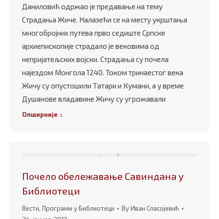
Даниловић одржао је предавање на тему
Страдања Жиче. Налазећи се на месту укрштања
многобројних путева прво седиште Српске
архиепископије страдало је вековима од
непријатељских војски. Страдања су почела
најездом Монгола 1240. Током тринаестог века
Жичу су опустошили Татари и Кумани, а у време
Душанове владавине Жичу су угрожавали
Опширније
Почело обележавање Савиндана у
Библиотеци
Вести
,
Програми у Библиотеци
By
Иван Спасојевић