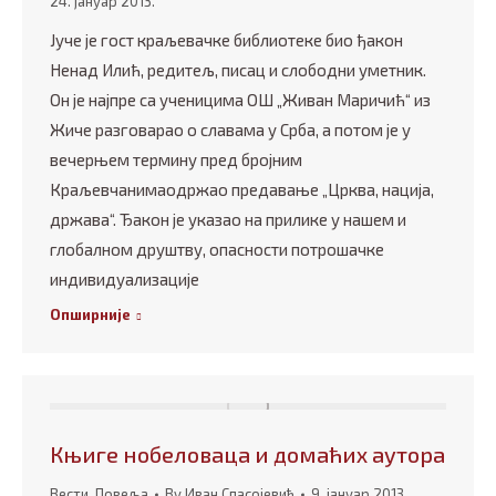
24. јануар 2013.
Јуче је гост краљевачке библиотеке био ђакон
Ненад Илић, редитељ, писац и слободни уметник.
Он је најпре са ученицима ОШ „Живан Маричић“ из
Жиче разговарао о славама у Срба, а потом је у
вечерњем термину пред бројним
Краљевчанимаодржао предавање „Црква, нација,
држава“. Ђакон је указао на прилике у нашем и
глобалном друштву, опасности потрошачке
индивидуализације
Опширније
Књиге нобеловаца и домаћих аутора
Вести
,
Повеља
By
Иван Спасојевић
9. јануар 2013.