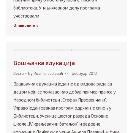
библиотека. У књижевном делу програма
учествовали
Опширније
Вршњачка едукација
Вести
By
Иван Спасојевић
4. фебруар 2013.
Вршњачка едукација један је од видова рада са
децом који се показао као добар пример праксе у
Народном библиотеци „Стефан Првовенчани”.
Управо један овакав програм одржан је синоћ у
Библиотеци. Ученице шестог разреда Основне
школе „IV краљевачки батаљон” и редовне
кориснице Дечјег одељења Анђела Плавшић и Нина