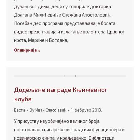
дуванског дима, деци су говориле докторка
Драгана Милићевић и Снежана Апостоловић.
Посебан део програма представљала је богата
видео презентација и излагање волонтера Црвеног
крста, Марине и Богдана,
Опширније
Додељене награде Књижевног
клуба
Вести
By
Иван Спасојевић
1. фебруар 2013.
У присуству неуобичајено великог броја
поштовалаца писане речи, градских функционера и
новинарских екипа, у краљевачкој Библиотеци