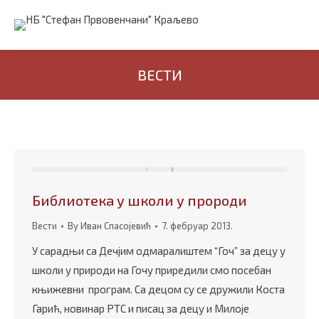
ВЕСТИ
Библиотека у школи у пророди
Вести
By
Иван Спасојевић
7. фебруар 2013.
У сарадњи са Дечјим одмаралиштем “Гоч” за децу у
школи у природи на Гочу приредили смо посебан
књижевни програм. Са децом су се дружили Коста
Гарић, новинар РТС и писац за децу и Милоје