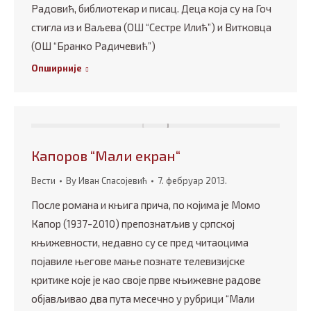
Радовић, библиотекар и писац. Деца која су на Гоч
стигла из и Ваљева (ОШ “Сестре Илић”) и Витковца
(ОШ “Бранко Радичевић”)
Опширније
Капоров “Мали екран“
Вести
By
Иван Спасојевић
7. фебруар 2013.
После романа и књига прича, по којима је Момо
Капор (1937-2010) препознатљив у српској
књижевности, недавно су се пред читаоцима
појавиле његове мање познате телевизијске
критике које је као своје прве књижевне радове
објављивао два пута месечно у рубрици “Мали