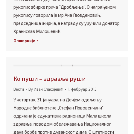
рукопис збирке прича ''Дробљење''. О награђеном
рукопису говорила је мр Ана Гвозденовић,
председница жирија, а награду су уручили донатор
Хранислав Милошевић
Опширније
Ко пуши – здравље руши
Вести
By
Иван Спасојевић
1. фебруар 2013.
У четвртак, 31. јануара, на Дечјем одељењу
Народне библиотеке „Стефан Првовенчани”
одржана је едукативна радионица Мала школа
здравља, поводом обележавања Националног
дана борбе против дуванског дима. О штетности