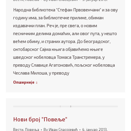
Народна библиотека “Стефан Првовенчани“ и за ову
годину има, за библиотечке прилике, обиман
издавачки план. Реч је, пре свега, о новим
песничким делима домаћих, али овог пута, у нешто
већем обиму, и страних аутора. До београдског,
октобарског Сајма књига објавићемо књиге
шведског нобеловца Томаса Транстремера, у
преводу Славице Агатоновић, пољског нобеловца
Чеслава Милоша, у преводу
Опширније
Нови број “Повеље“
Вести
,
Повеља
By
Иван Спасојевић
4. јануар 2013.