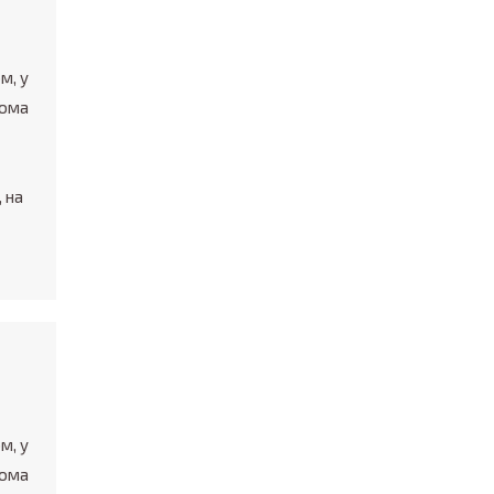
м, у
рома
 на
м, у
рома