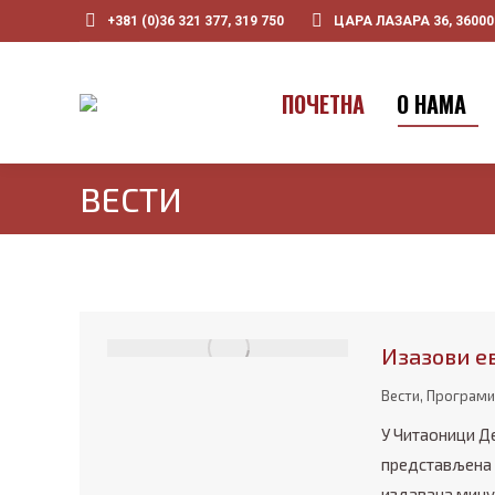
+381 (0)36 321 377, 319 750
ЦАРА ЛАЗАРА 36, 3600
ПOЧЕТНА
О НАМА
ВЕСТИ
Изазови е
Вести
,
Програми
У Читаоници Д
представљена 
издавача минул