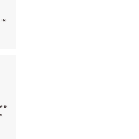
 на
речи
ад