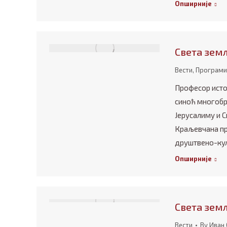
Опширније
Света зем
Вести
,
Програми
Професор исто
синоћ многобр
Јерусалиму и С
Краљевчана пр
друштвено-култ
Опширније
Света зем
Вести
By
Иван 