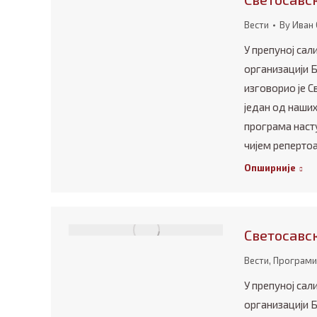
Вести
By
Иван 
У препуној сал
организацији 
изговорио је С
један од наших
програма насту
чијем репертоа
Опширније
Светосавс
Вести
,
Програми
У препуној сал
организацији 