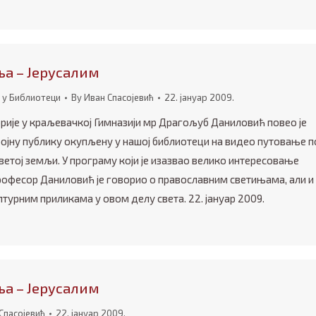
ља – Јерусалим
 у Библиотеци
By
Иван Спасојевић
22. јануар 2009.
рије у краљевачкој Гимназији мр Драгољуб Даниловић повео је
ојну публику окупљену у нашој библиотеци на видео путовање п
ветој земљи. У програму који је изазвао велико интересовање
офесор Даниловић је говорио о православним светињама, али и
урним приликама у овом делу света. 22. јануар 2009.
ља – Јерусалим
Спасојевић
22. јануар 2009.