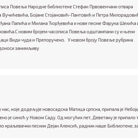
описа Повеља Народне библиотеке Стефан Првовенчани отвара
а Вучићевића, Бојане Стојановић-Пантовић и Петра Милорадови
рђана Папића и Милана Ђорђевића и нове песме Фарука Шехића 
ковића.С новим бројем часописа Повеља одштампани су и њени
ци Види чуда и Препоручено. У новом броју Повеље рубрика
оноси занимљиву
у нас, које додељује новосадска Матица српска, припала је Небој
но је синоћ у Новом Саду. Од могућих пет, Деветаку је припало т
ио краљевачки песник Дејан Алексић, радник наше Библиотеке, з