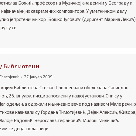
ветислав Божић, професор на Музичкој академији у Београду и
 најзначајнијих савремених композитора. У уметничком делу
пио је трстенички хор „Бошко Југовић“ (диригент Марина Лекић),
ру су се
у Библиотеци
Спасојевић
27. јануар 2009.
 којим Библиотека Стефан Првовенчани обележава Савиндан,
оћ, 26. јануара, писци запослени у нашој установи. Они су у
јег одељења одржали књижевно вече под називом Мале речи, 
стихове казивали су Гордана Тимотијевић, Дејан Алексић, Живор
илоје Радовић, Верослав Стефановић, Милош Милишић.
 им се деца, полазници