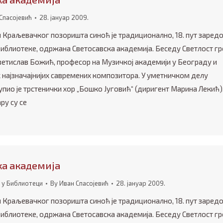
Спасојевић
28. јануар 2009.
и Краљевачког позоришта синоћ је традиционално, 18. пут заредо
Библиотеке, одржана Светосавска академија. Беседу Светлост г
ветислав Божић, професор на Музичкој академији у Београду и
 најзначајнијих савремених композитора. У уметничком делу
пио је трстенички хор „Бошко Југовић“ (диригент Марина Лекић),
ру су се
ка академија
 у Библиотеци
By
Иван Спасојевић
28. јануар 2009.
и Краљевачког позоришта синоћ је традиционално, 18. пут заредо
Библиотеке, одржана Светосавска академија. Беседу Светлост г