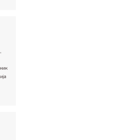
,
сник
ија