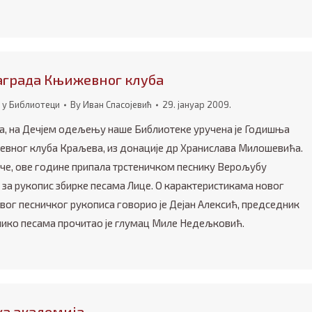
аграда Књижевног клуба
 у Библиотеци
By
Иван Спасојевић
29. јануар 2009.
ара, на Дечјем одељењу наше Библиотеке уручена је Годишња
вног клуба Краљева, из донације др Хранислава Милошевића.
аче, ове године припала трстеничком песнику Верољубу
за рукопис збирке песама Лице. О карактеристикама новог
ог песничког рукописа говорио је Дејан Алексић, председник
олико песама прочитао је глумац Миле Недељковић.
ка академија