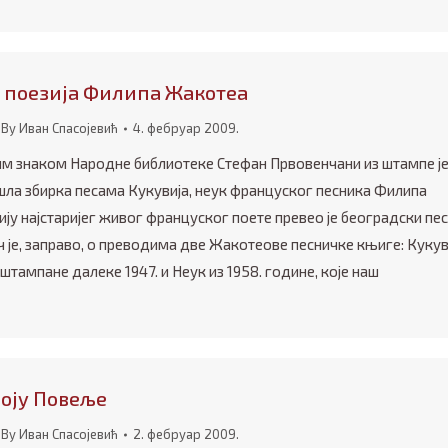
 поезија Филипа Жакотеа
By
Иван Спасојевић
4. фебруар 2009.
м знаком Народне библиотеке Стефан Првовенчани из штампе је
шла збирка песама Кукувија, неук француског песника Филипа
ју најстаријег живог француског поете превео је београдски пе
ч је, заправо, о преводима две Жакотеове песничке књиге: Кукув
 штампане далеке 1947. и Неук из 1958. године, које наш
роју Повеље
By
Иван Спасојевић
2. фебруар 2009.