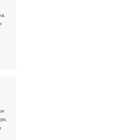
ћа.
и
ши
ри,
а