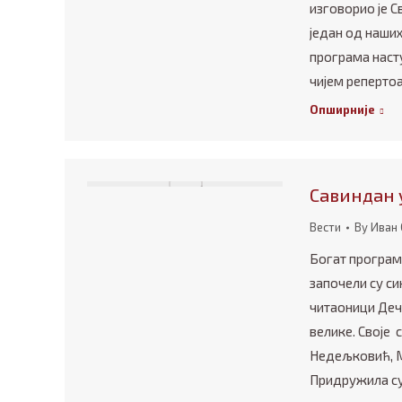
изговорио је С
један од наших
програма насту
чијем репертоа
Опширније
Савиндан 
Вести
By
Иван 
Богат програм
започели су син
читаоници Деч
велике. Своје 
Недељковић, М
Придружила су