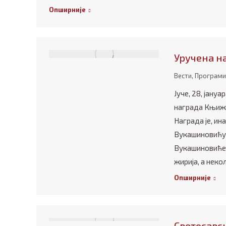
Опширније
Уручена н
Вести
,
Програми
Јуче, 28, јану
награда Књиже
Награда је, ин
Вукашиновићу 
Вукашиновићев
жирија, а нек
Опширније
Светосавс