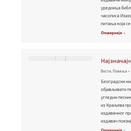
уредница библи
часописа Изазо
питања која с
Опширније
Најзначајн
Вести
,
Повеља
Београдски књи
објављивати пе
угледни песни
из Краљева про
издавачког про
издавач поезије
Опширније