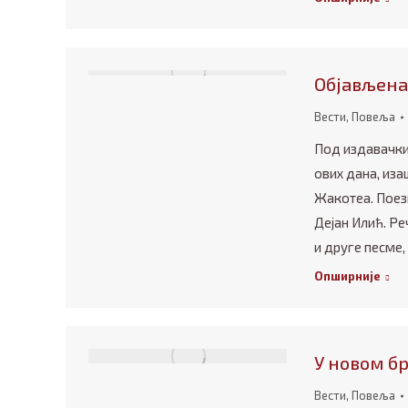
Објављена
Вести
,
Повеља
Под издавачки
ових дана, иза
Жакотеа. Поези
Дејан Илић. Ре
и друге песме,
Опширније
У новом б
Вести
,
Повеља