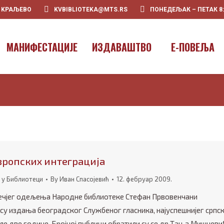
0 KРАЉЕВО
KVBIBLIOTEKA@MTS.RS
ПОНЕДЕЉАК – ПЕТАК 8:00
ПOЧЕТНА
О НАМА
МАНИФЕ
МАНИФЕСТАЦИЈЕ
ИЗДАВАШТВО
E-ПОВЕЉА
вропских интеграција
 у Библиотеци
By
Иван Спасојевић
12. фебруар 2009.
ечјег одељења Народне библиотеке Стефан Првовенчани
су издања београдског Службеног гласника, најуспешнијег српс
е две године. Бројној публици обратили су се др Тања Мишчеви