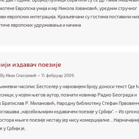
отеке Европска унија и мр Никола Јовановић, уредник стручног
ви европских интеграција. Краљевчани су гостима поставили ни
е тиче европских удруживања и начина
ији издавач поезије
By
Иван Спасојевић
11. фебруар 2009.
жевни часопис Бестселер у најновијем броју доноси текст Где ћ
сници, у којем његов аутор, познати новинар Радио Београда и
к Братислав Р. Милановић, Народну библиотеку Стефан Првовен
глашава „најозбиљнијим издавачем поезије у Србији“. – Из српск
стора књиге поезије нестају јер нису комерцијалне…Најзначајни
 у Србији је,