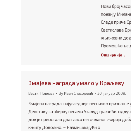
Нови број час
поезију Милан
Следе приче С
Светислава Бр
књижевни дода
Премошћење д
Опширније
Змајева награда умало у Краљеву
Вести
,
Повеља
By
Иван Спасојевић
30. јануар 2009.
Змајева награда, најугледније песничко признање 
Деветаку за збирку песама Узалуд тражећи, одлуче
док је преостала два гласа петочланог жирија доб
књигу Довољно. – Размишљајући о