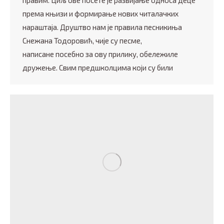
правим. Циљ ове посетe је развијање односа деце
према књизи и формирање нових читалачких
нараштаја. Друштво нам је правила песникиња
Снежана Тодоровић, чије су песме,
написане посебно за ову прилику, обележиле
дружење. Свим предшколцима који су били