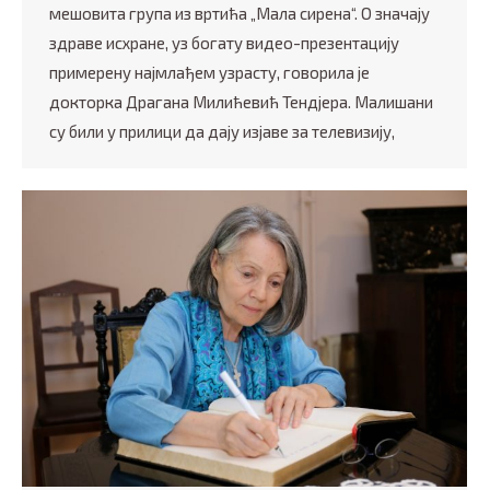
мешовита група из вртића „Мала сирена“. О значају
здраве исхране, уз богату видео-презентацију
примерену најмлађем узрасту, говорила је
докторка Драгана Милићевић Тендјера. Малишани
су били у прилици да дају изјаве за телевизију,