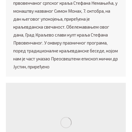
првовенчаног српског краља Стефана Немањића, у
монаштву названог Симон Монах, 7. октобра, на
дан његовог упокојења, приређена је
краљевданска свечаност. Обележавањем овог
дана, Град Краљево слави култ краља Стефана
Првовенчаног. У оквиру празничног програма,
поред традиционалне краљевданске беседе, којом
нам је част указао Преосвештени епископ жички др
Јустин, приређено