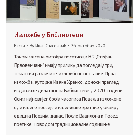
Изложбе у Библиотеци
Вести
By
Иван Спасојевић
26. октобар 2020.
Током месеца октобра посетиоци НБ „Стефан
Првовенчани“ имају прилику да погледају три,
тематски различите, изложбене поставке. Прва
изложба, ауторке Иване Хренко, доноси преглед
издавачке делатности Библиотеке у 2020. години.
Осим најновијег броја часописа Повеља изложене
су и књиге поезије и књижевне критике у оквиру
едиција Поезија, данас, После Вавилона и Посед
поетике. Поводом традиционалне годишње