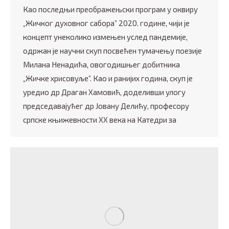
Као последњи преображењски програм у оквиру
„Жичког духовног сабора” 2020. године, чији је
концепт унеколико измењен услед пандемије,
одржан је научни скуп посвећен тумачењу поезије
Милана Ненадића, овогодишњег добитника
„Жичке хрисовуље”. Као и ранијих година, скуп је
уредио др Драган Хамовић, доделивши улогу
председавајућег др Јовану Делићу, професору
српске књижевности XX века на Катедри за