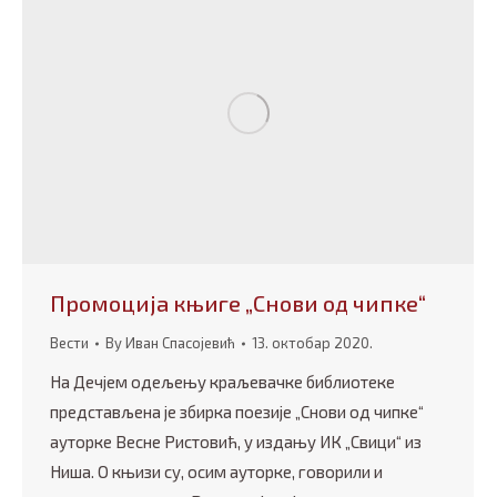
Промоција књиге „Снови од чипке“
Вести
By
Иван Спасојевић
13. октобар 2020.
На Дечјем одељењу краљевачке библиотеке
представљена је збирка поезије „Снови од чипке“
ауторке Весне Ристовић, у издању ИК „Свици“ из
Ниша. О књизи су, осим ауторке, говорили и