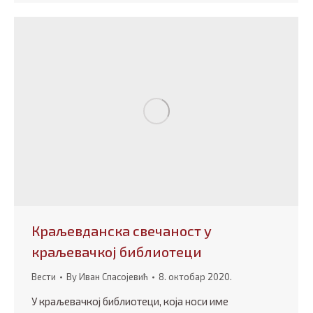
Краљевданска свечаност у
краљевачкој библиотеци
Вести
By
Иван Спасојевић
8. октобар 2020.
У краљевачкој библиотеци, која носи име