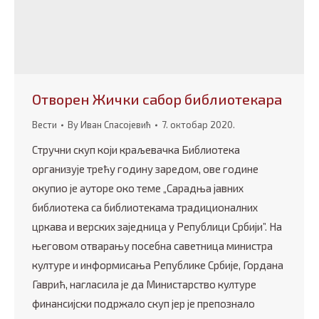
Отворен Жички сабор библиотекара
Вести
By
Иван Спасојевић
7. октобар 2020.
Стручни скуп који краљевачка Библиотека
организује трећу годину заредом, ове године
окупио је ауторе око теме „Сарадња јавних
библиотека са библиотекама традиционалних
цркава и верских заједница у Републици Србији”. На
његовом отварању посебна саветница министра
културе и информисања Републике Србије, Гордана
Гаврић, нагласила је да Министарство културе
финансијски подржало скуп јер је препознало