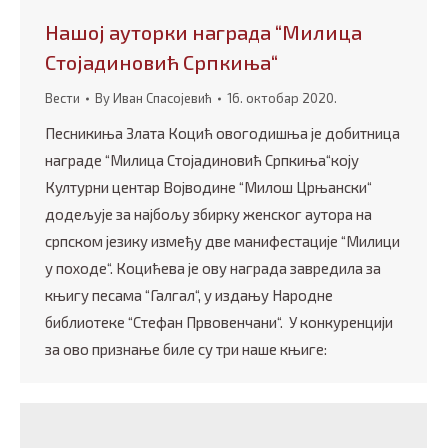
Нашој ауторки награда “Милица
Стојадиновић Српкиња“
Вести
By
Иван Спасојевић
16. октобар 2020.
Песникиња Злата Коцић овогодишња је добитница
награде “Милица Стојадиновић Српкиња“коју
Културни центар Војводине “Милош Црњански“
додељује за најбољу збирку женског аутора на
српском језику између две манифестације “Милици
у походе“. Коцићева је ову награда завредила за
књигу песама “Галгал“, у издању Народне
библиотеке “Стефан Првовенчани“. У конкуренцији
за ово признање биле су три наше књиге: