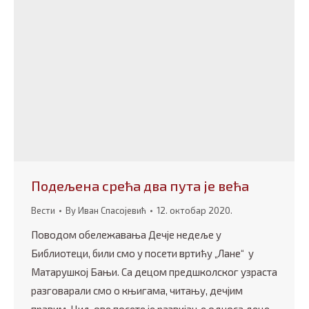
Подељена срећа два пута је већа
Вести
By
Иван Спасојевић
12. октобар 2020.
Поводом обележавања Дечје недеље у
Библиотеци, били смо у посети вртићу „Лане“ у
Матарушкој Бањи. Са децом предшколског узраста
разговарали смо о књигама, читању, дечјим