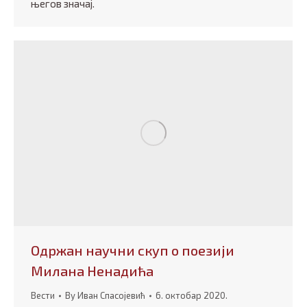
његов значај.
Одржан научни скуп о поезији
Милана Ненадића
Вести
By
Иван Спасојевић
6. октобар 2020.