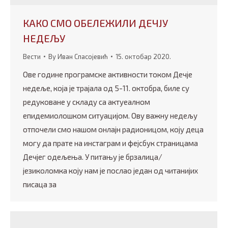
КАКО СМО ОБЕЛЕЖИЛИ ДЕЧЈУ
НЕДЕЉУ
Вести
By
Иван Спасојевић
15. октобар 2020.
Ове године програмске активности током Дечје
недеље, која је трајала од 5-11. октобра, биле су
редуковане у складу са актуеалном
епидемиолошком ситуацијом. Ову важну недељу
отпочели смо нашом онлајн радионицом, коју деца
могу да прате на инстаграм и фејсбук страницама
Дечјег одељења. У питању је брзалица/
језиколомка коју нам је послао један од читанијих
писаца за