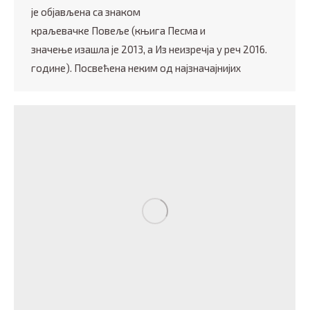
је објављена са знаком
краљевачке Повеље (књига Песма и
значење изашла је 2013, а Из неизречја у реч 2016.
године). Посвећена неким од најзначајнијих