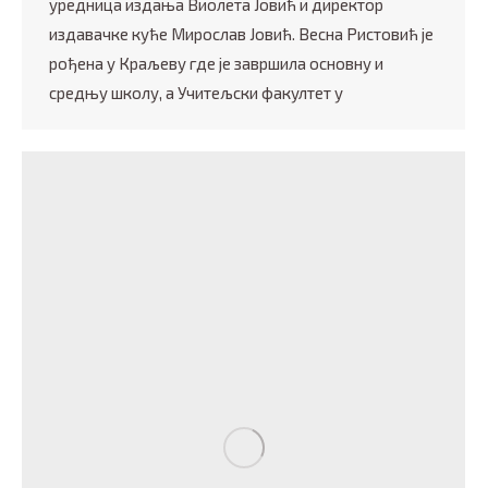
уредница издања Виолета Јовић и директор
издавачке куће Мирослав Јовић. Весна Ристовић је
рођена у Краљеву где је завршила основну и
средњу школу, а Учитељски факултет у