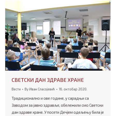
СВЕТСКИ ДАН ЗДРАВЕ ХРАНЕ
Вести
By
Иван Спасојевић
16. октобар 2020.
Традиционално и ове године, у сарадњи са
Заводом за јавно здравље, обележили смо Светски
дан здраве хране. У посети Дечјем одељењу била је