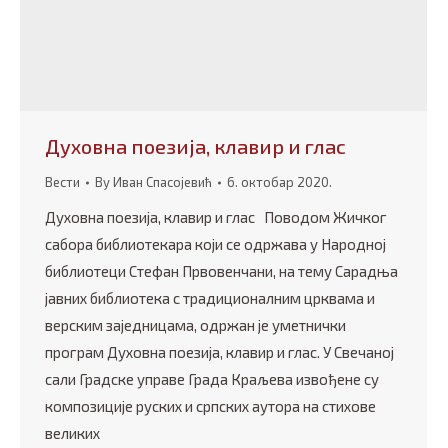
Духовна поезија, клавир и глас
Вести
By
Иван Спасојевић
6. октобар 2020.
Духовна поезија, клавир и глас Поводом Жичког
сабора библиотекара који се одржава у Народној
библиотеци Стефан Првовенчани, на тему Сарадња
јавних библиотека с традиционалним црквама и
верским заједницама, одржан је уметнички
програм Духовна поезија, клавир и глас. У Свечаној
сали Градске управе Града Краљева извођене су
композиције руских и српских аутора на стихове
великих