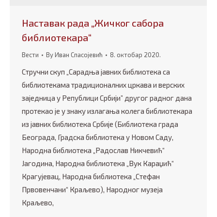
Наставак рада „Жичког сабора
библиотекара“
Вести
By
Иван Спасојевић
8. октобар 2020.
Стручни скуп „Сарадња јавних библиотека са
библиотекама традиционалних цркава и верских
заједница у Републици Србији” другог радног дана
протекао је у знаку излагања колега библиотекара
из јавних библиотека Србије (Библиотека града
Београда, Градска библиотека у Новом Саду,
Народна библиотека „Радослав Никчевић“
Јагодина, Народна библиотека „Вук Караџић“
Крагујевац, Народна библиотека „Стефан
Првовенчани“ Краљево), Народног музеја
Краљево,