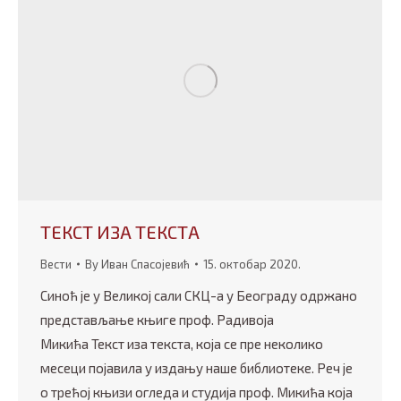
ТЕКСТ ИЗА ТЕКСТА
Вести
By
Иван Спасојевић
15. октобар 2020.
Синоћ је у Великој сали СКЦ-а у Београду одржано
представљање књиге проф. Радивоја
Микића Текст иза текста, која се пре неколико
месеци појавила у издању наше библиотеке. Реч је
о трећој књизи огледа и студија проф. Микића која